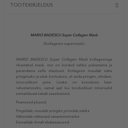
TOOTEKIRJELDUS
MARIO BADESCU
Super Collagen Mask
(Kollageeni supermask)
MARIO BADESCU Super Collagen Mask
kollageeniga
rikastatud mask, mis on loodud nahka puhastama ja
parandama selle elastsust. Kollageen muudab naha
pringimaks ja silub kortsukesi, et anda pringim, siledam,
nooruslikum jume. Lisaks on koostises kaer
rahustamiseks, samal ajal kui looduslikud mineraalid
eemaldavad nahalt saasteained.
Peamised plussid
Pinguldab, muudab pringiks ja toidab nahka
Vähendab nähtavaid vananemismärke
Eemaldab õrnalt ebatasasused