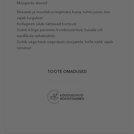
Müügiedu alused
Niisutab ja muudab pringimaks kuiva, tuhmi jume, mis
vajab turgutust
Kollageen silub nähtavad kortsud
Sobib kõige paremini kombineeritud, kuivale või
tundlikule nahatüübile
Sobib väga hästi sagedasti reisijatele, kelle nahk vajab
niisutust
TOOTE OMADUSED