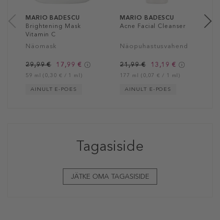
17
MARIO BADESCU
MARIO BADESCU
Brightening Mask
Acne Facial Cleanser
Vitamin C
Näomask
Näopuhastusvahend
29,99 €
17,99 €
21,99 €
13,19 €
59 ml (0,30 € / 1 ml)
177 ml (0,07 € / 1 ml)
AINULT E-POES
AINULT E-POES
Tagasiside
JÄTKE OMA TAGASISIDE