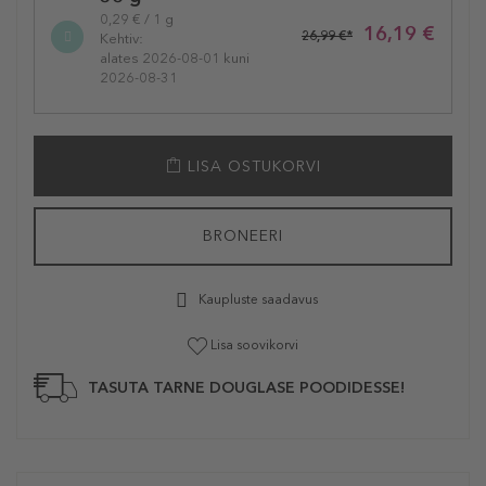
variation
0,29 € / 1 g
16,19 €
26,99 €*
Kehtiv:
alates 2026-08-01 kuni
2026-08-31
LISA OSTUKORVI
BRONEERI
Kaupluste saadavus
Lisa soovikorvi
TASUTA TARNE DOUGLASE POODIDESSE!