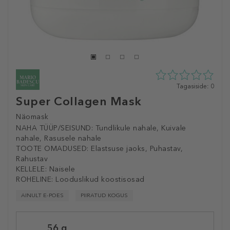
0
Tagasiside: 0
tähte
Super Collagen Mask
5st
0
Näomask
tagasisidest
NAHA TÜÜP/SEISUND:
Tundlikule nahale, Kuivale
nahale, Rasusele nahale
TOOTE OMADUSED:
Elastsuse jaoks, Puhastav,
Rahustav
KELLELE:
Naisele
ROHELINE:
Looduslikud koostisosad
AINULT E-POES
PIIRATUD KOGUS
Selected
56 g