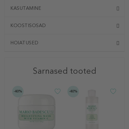
KASUTAMINE
KOOSTISOSAD
HOIATUSED
Sarnased tooted
-40%
-40%
-4
M
G
C
N
2