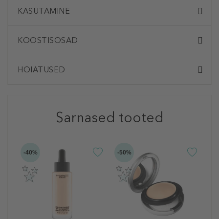
KASUTAMINE
KOOSTISOSAD
HOIATUSED
Sarnased tooted
-40%
-50%
M
S
A
S
J
4
5