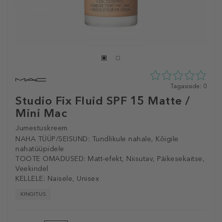
0
Tagasiside: 0
tähte
Studio Fix ​Fluid SPF 15 Matte /
5st
Mini Mac
0
tagasisidest
Jumestuskreem
NAHA TÜÜP/SEISUND:
Tundlikule nahale, Kõigile
nahatüüpidele
TOOTE OMADUSED:
Matt-efekt, Niisutav, Päikesekaitse,
Veekindel
KELLELE:
Naisele, Unisex
KINGITUS