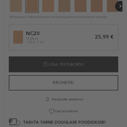
Tähelepanu! Värvid ekraanil võivad tegelikust tootevärvist erineda.
Selected
NC20
variation
25,99 €
15.00 ml
1,73 € / 1 ml
LISA OSTUKORVI
BRONEERI
Kaupluste saadavus
Lisa soovikorvi
TASUTA TARNE DOUGLASE POODIDESSE!