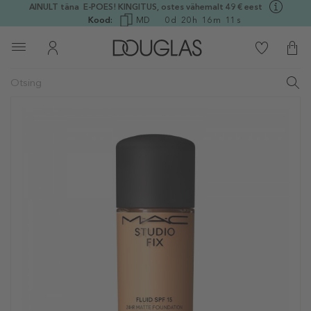
AINULT täna E-POES! KINGITUS, ostes vähemalt 49 € eest
Kood:
MD
0
d
20
h
16
m
11
s