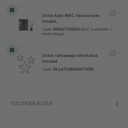
Ostes kaks MAC täissuuruses
toodet,
saate
KINGITUSEKS
MAC komplekti 2
minitootega
.
Ostes tähtedega tähistatud
tooteid
saate
ÜLLATUSKINGITUSE!
TOOTEKIRJELDUS