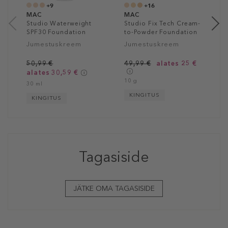
+9
+16
MAC
MAC
Studio Waterweight
Studio Fix Tech Cream-
SPF30 Foundation
to-Powder Foundation
Jumestuskreem
Jumestuskreem
50,99 €
49,99 €
alates 25 €
alates 30,59 €
10 g
30 ml
KINGITUS
KINGITUS
Tagasiside
JÄTKE OMA TAGASISIDE