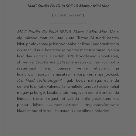
MAC Studio Fix ​Fluid SPF 15 Matte / Mini Mac
(Jumestuskreem)
MAC Studio Fix ​Fluid SPF15 Matte / Mini Mac.
Meie
algupärane matt sai uue kuue. Tuttav 24-tundi kestev
kihiti pealekantav ja hingav nahka hellitav jumestuskreem
on saanud uue koostise ja pehme mati tulemuse. Nahka
hooldav koostis sisaldab 87% hooldavaid koostisosi,
sh vetika
Saccharina Latissima
ekstrakti, mis kontrollib
rasueritust, ning punase vetika ekstrakti ja
hüaluroonhapet, mis niisutab nahka pikema aja jooksul.
Pro Fluid Technology™
liigub koos nahaga, et anda
sellele loomulik välimus, tänu millele tundub toode nahal
mugav ja kerge. Lisaks aitab mugavam pump kontrollida
lihtsasti toote kogust, et vältida selle pealekandmist
paksu kihina. Jumestuskreemi ringlussevõetavast
klaasist pudel loodi jätkusuutlikkust silmas pidades.