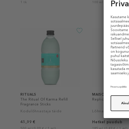
1 tk
100 ml (0,25 € / 1 ml)
RITUALS
MAISON MARGIELA
The Ritual Of Karma Refill
Replica Jazz Club D
Fragrance Sticks
Kodulõhnastaja täide
Lõhnapulgad
45,99 €
Hetkel puudub
500 ml (0,09 € / 1 ml)
185 ml (0,49 € / 1 ml)