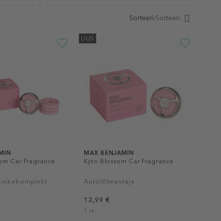
Sorteeri:
Sorteeri
UUS
MIN
MAX BENJAMIN
om Car Fragrance
Kyto Blossom Car Fragrance
kinkekomplekt
Autolõhnastaja
12,99 €
1 tk