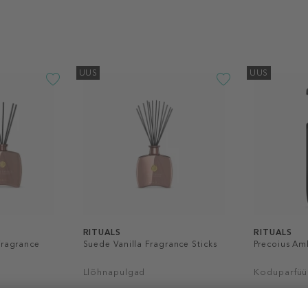
UUS
UUS
RITUALS
RITUALS
Fragrance
Suede Vanilla Fragrance Sticks
Precoius A
Llõhnapulgad
Koduparfü
50,99 €
39,99 €