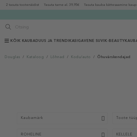
2 tasuta tootenäidist
Tasuta tarne al. 39,95€
Tasuta kauba kättesaamine kaup
KÕIK KAUBAD
UUS JA TRENDIKAS
IGAVENE SUVI
K-BEAUTY
KAUB
Douglas
/
Kataloog
/
Lõhnad
/
Kodu/auto
/
Õhuvärskendajad
Kaubamärk
Toote tüü
ROHELINE
KELLELE