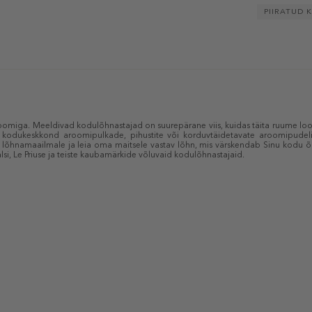
PIIRATUD 
roomiga. Meeldivad kodulõhnastajad on suurepärane viis, kuidas täita ruume loo
kodukeskkond aroomipulkade, pihustite või korduvtäidetavate aroomipudelite
õhnamaailmale ja leia oma maitsele vastav lõhn, mis värskendab Sinu kodu õh
lsi, Le Priuse ja teiste kaubamärkide võluvaid kodulõhnastajaid.