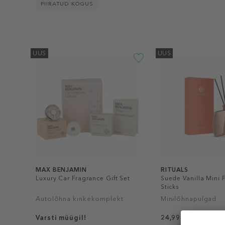
PIIRATUD KOGUS
UUS
UUS
MAX BENJAMIN
RITUALS
Luxury Car Fragrance Gift Set
Suede Vanilla Mini 
Sticks
Autolõhna kinkekomplekt
Minilõhnapulgad
Varsti müügil!
24,99 €