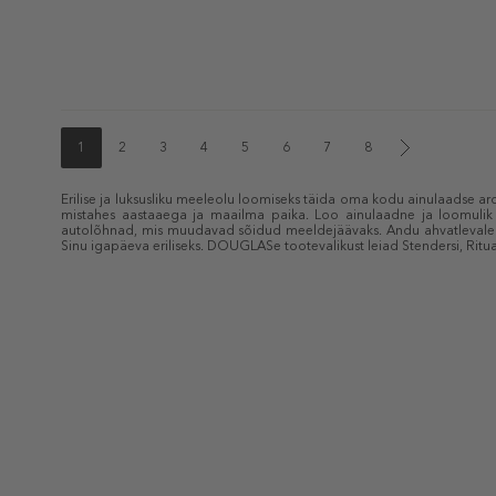
1
2
3
4
5
6
7
8
Erilise ja luksusliku meeleolu loomiseks täida oma kodu ainulaadse a
mistahes aastaaega ja maailma paika. Loo ainulaadne ja loomulik 
autolõhnad, mis muudavad sõidud meeldejäävaks. Andu ahvatlevale l
Sinu igapäeva eriliseks. DOUGLASe tootevalikust leiad Stendersi, Ritua