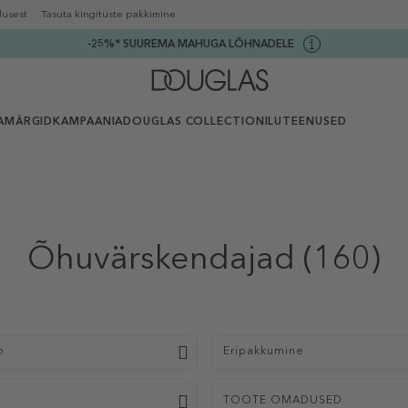
lusest
Tasuta kingituste pakkimine
-25%* SUUREMA MAHUGA LÕHNADELE
AMÄRGID
KAMPAANIA
DOUGLAS COLLECTION
ILUTEENUSED
Õhuvärskendajad
(160)
p
Eripakkumine
TOOTE OMADUSED