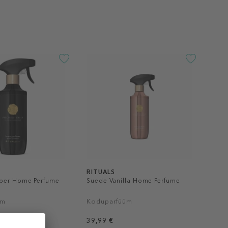
RITUALS
mber Home Perfume
Suede Vanilla Home Perfume
üm
Koduparfüüm
39,99 €