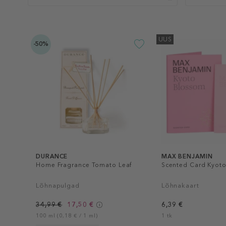
UUS
-50%
DURANCE
MAX BENJAMIN
Home Fragrance Tomato Leaf
Scented Card Kyot
Lõhnapulgad
Lõhnakaart
34,99 €
17,50 €
6,39 €
100 ml (0,18 € / 1 ml)
1 tk