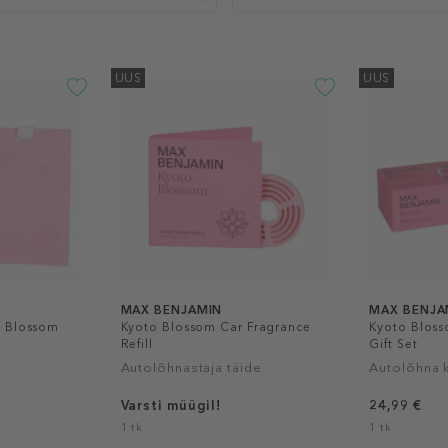
UUS
UUS
MAX BENJAMIN
MAX BENJA
o Blossom
Kyoto Blossom Car Fragrance
Kyoto Bloss
Refill
Gift Set
Autolõhnastaja täide
Autolõhna 
Varsti müügil!
24,99 €
1 tk
1 tk