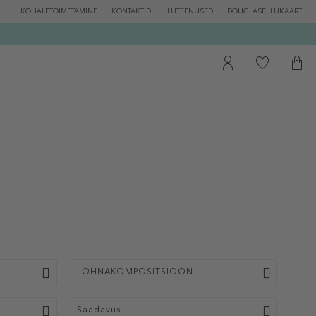
KOHALETOIMETAMINE
KONTAKTID
ILUTEENUSED
DOUGLASE ILUKAART
LÕHNAKOMPOSITSIOON
Saadavus