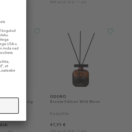
 / 1 ml)
400 ml (0,10 € / 1 ml)
RGIELA
ODORO
y Sunday Morning
Bronze Edition Wild Moon
ad
Kodulõhn
udub
47,99 €
 / 1 ml)
200 ml (0,24 € / 1 ml)