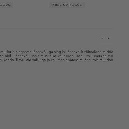
KOGUS
PIIRATUD KOGUS
Page
20
size
select
muliku ja elegantse lõhnavõluga ning lai lõhnavalik võimaldab reisida
 abil. Lõhnavõlu nautimiseks ka väljaspool kodu vali spetsiaalsed
kkonda. Tutvu laia valikuga ja vali meelepäraseim lõhn, mis muudab