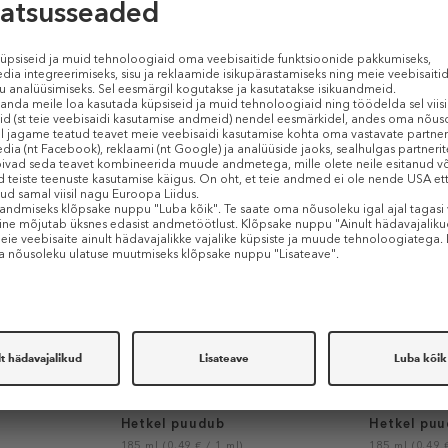
450 ml (0,11 € / 1 ml)
400 ml (0,10 €
MAISON MARGIELA
MAISON MA
iffuser
Replica By The Fireplace
Replica Laz
Diffuser
Diffuser
Lõhnapulgad
Lõhnapulg
Hetkel puudub
Hetkel pu
185 ml (0,49 € / 1 ml)
185 ml (0,49 €