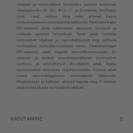
vitamiini ja mineraalaine kompleks meeste toitumise
rikastamiseks. A-, B6-, B12-, C- ja D-vitamiin, foolhape,
tsink, raud, seleen ning vask aitavad kaasa
immuunsüsteemi normaalsele talitlusele. Pantoteenhape
(B5-vitamiin) aitab vähendada väsimust, jõuetust ja
säilitada vaimset võimekust. Tsink aitab toetada
normaalset viljakust ja reproduktiivsust ning säilitada
normaalset testosteroonitaset veres. Pantoteenhape
(B5-vitamiin) aitab tagada steroidhormoonide, D-
vitamiini ja teatud neurotransmitterite normaalset
sünteesi ja ainevahetust. B6-vitamiin aitab kaasa
hormonaalse aktiivsuse reguleerimisele. Seleen aitab
kaasa spermatogeneesi normaalsele talitlusele.
Magneesium ja kaltsium aitavad tagada ning D-vitamiin
aitab hoida lihaste normaalset talitlust.
KASUTAMINE