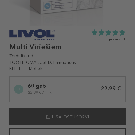
5.0
Tagasiside: 1
tähte
Multi Vīriešiem
5st
1
Toidulisand
tagasisidest
TOOTE OMADUSED:
Immuunsus
KELLELE:
Mehele
Selected
60 gab
variation
22,99 €
22,99 € / 1 tk.
LISA OSTUKORVI