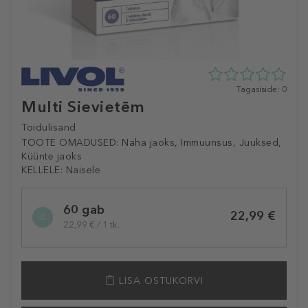
0
Tagasiside: 0
tähte
Multi Sievietēm
5st
0
Toidulisand
tagasisidest
TOOTE OMADUSED:
Naha jaoks, Immuunsus, Juuksed,
Küünte jaoks
KELLELE:
Naisele
Selected
60 gab
variation
22,99 €
22,99 € / 1 tk.
LISA OSTUKORVI