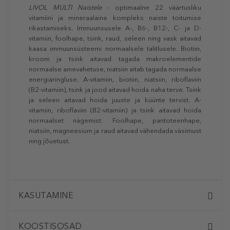
LIVOL MULTI Naistele
- optimaalne 22 väärtusliku
vitamiini ja mineraalaine kompleks naiste toitumise
rikastamiseks. Immuunsusele A-, B6-, B12-, C- ja D-
vitamiin, foolhape, tsink, raud, seleen ning vask aitavad
kaasa immuunsüsteemi normaalsele talitlusele. Biotiin,
kroom ja tsink aitavad tagada makroelementide
normaalse ainevahetuse, niatsiin aitab tagada normaalse
energiaringluse. A-vitamiin, biotiin, niatsiin, riboflaviin
(B2-vitamiin), tsink ja jood aitavad hoida naha terve. Tsink
ja seleen aitavad hoida juuste ja küünte tervist. A-
vitamiin, riboflaviin (B2-vitamiin) ja tsink aitavad hoida
normaalset nägemist. Foolhape, pantoteenhape,
niatsiin, magneesium ja raud aitavad vähendada väsimust
ning jõuetust.
KASUTAMINE
KOOSTISOSAD