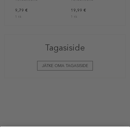
9,79 €
19,99 €
1 tk
1 tk
Tagasiside
JÄTKE OMA TAGASISIDE