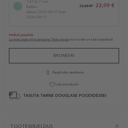
1,47 € / 1 ml
22,09 €
33,99 €*
Kehtiv:
alates 2026-08-01 kuni
2026-08-31
Hetkel puudub
Logige sisse ning anname Teile teada
kui toode on taas saadaval.
BRONEERI
Kaupluste saadavus
Lisa soovikorvi
TASUTA TARNE DOUGLASE POODIDESSE!
TOOTEKIRJELDUS