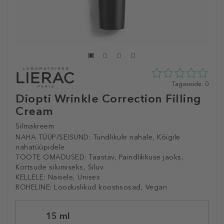
0
Tagasiside: 0
tähte
Diopti Wrinkle Correction Filling
5st
Cream
0
tagasisidest
Silmakreem
NAHA TÜÜP/SEISUND:
Tundlikule nahale, Kõigile
nahatüüpidele
TOOTE OMADUSED:
Taastav, Paindlikkuse jaoks,
Kortsude silumiseks, Siluv
KELLELE:
Naisele, Unisex
ROHELINE:
Looduslikud koostisosad, Vegan
Selected
15 ml
variation