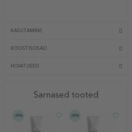
KASUTAMINE
KOOSTISOSAD
HOIATUSED
Sarnased tooted
-35%
-35%
-3
L
L
C