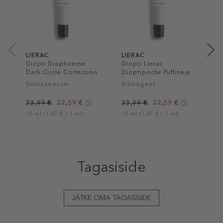
N
6
30
LIERAC
LIERAC
Diopti Diopticerne
Diopti Lierac
Dark Circle Correction
Dioptipoche Puffiness
Brightening Fluid
Correction Smoothing
Silmaseerum
Silmageel
Gel
33,99 €
22,09 €
33,99 €
22,09 €
15 ml (1,47 € / 1 ml)
15 ml (1,47 € / 1 ml)
Tagasiside
JÄTKE OMA TAGASISIDE