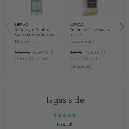
1
50
LIERAC
LIERAC
Sebologie Double
Premium The Absolute
Concentre Resurfacant
Serum
Näoseerum
Näoseerum
54,99 €
38,49 €
161 €
96,60 €
30 ml (1,28 € / 1 ml)
30 ml (3,22 € / 1 ml)
KINGITUS
Tagasiside
(ostnud)