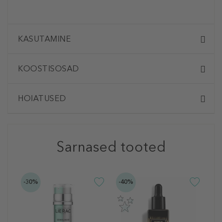
KASUTAMINE
KOOSTISOSAD
HOIATUSED
Sarnased tooted
-30%
-40%
-4
L
P
V
D
N