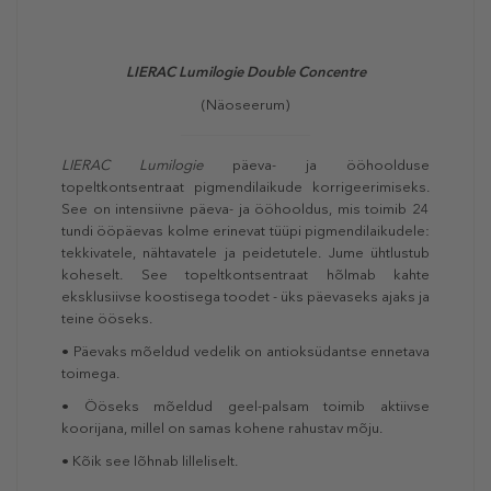
LIERAC Lumilogie Double Concentre
(Näoseerum)
LIERAC
Lumilogie
päeva- ja ööhoolduse
topeltkontsentraat pigmendilaikude korrigeerimiseks.
See on intensiivne päeva- ja ööhooldus, mis toimib 24
tundi ööpäevas kolme erinevat tüüpi pigmendilaikudele:
tekkivatele, nähtavatele ja peidetutele. Jume ühtlustub
koheselt. See topeltkontsentraat hõlmab kahte
eksklusiivse koostisega toodet - üks päevaseks ajaks ja
teine ööseks.
• Päevaks mõeldud vedelik on antioksüdantse ennetava
toimega.
• Ööseks mõeldud geel-palsam toimib aktiivse
koorijana, millel on samas kohene rahustav mõju.
• Kõik see lõhnab lilleliselt.