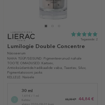
5.0
Tagasiside: 2
tähte
Lumilogie Double Concentre
5st
2
Näoseerum
tagasisidest
NAHA TÜÜP/SEISUND:
Pigmenteerunud nahale
TOOTE OMADUSED:
Kaitsev,
Antioksüdantide/radikaalide vaba, Taastav, Siluv,
Pigmentatsiooni jaoks
KELLELE:
Naisele
Selected
30 ml
variation
1,49 € / 1 ml
44,84 €
68,99 €*
Kehtiv:
alates 2026-08-01 kuni