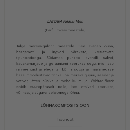
LATTAFA Fakhar Men
(Parfüümvesi meestele)
Julge merevaigulõhn meestele. See avaneb õuna,
bergamoti ja ingveri värskete, kosutavate
tipunootidega. Südames puhkeb lavendli, salvei,
kadakamarjade ja geraaniumi keerukas segu, mis lisab
rafineeritust ja elegantsi. Lõhna sooja ja maalähedase
baasi moodustavad tonka uba, merevaigupuu, seeder ja
vetiver, jättes püsiva ja meheliku mulje.
Fakhar Black
sobib suurepäraselt neile, kes otsivad keerukat,
võimsat ja sügava iseloomuga lõhna.
LÕHNAKOMPOSITSIOON
Tipunoot