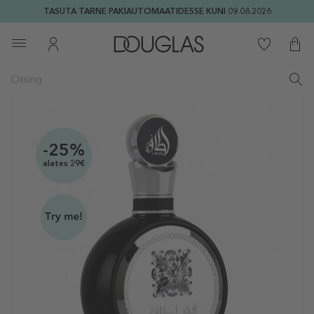
TASUTA TARNE PAKIAUTOMAATIDESSE KUNI 09.08.2026
-25%
alates 29€