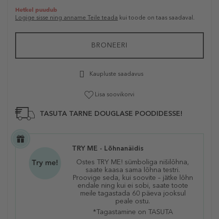
Hetkel puudub
Logige sisse ning anname Teile teada
kui toode on taas saadaval.
BRONEERI
Kaupluste saadavus
Lisa soovikorvi
TASUTA TARNE DOUGLASE POODIDESSE!
TRY ME - Lõhnanäidis
Ostes TRY ME! sümboliga nišilõhna,
saate kaasa sama lõhna testri.
Proovige seda, kui soovite – jätke lõhn
endale ning kui ei sobi, saate toote
meile tagastada 60 päeva jooksul
peale ostu.
*Tagastamine on TASUTA