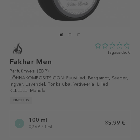
0
Tagasiside: 0
tähte
Fakhar Men
5st
0
Parfüümvesi (EDP)
tagasisidest
LÕHNAKOMPOSITSIOON:
Puuviljad, Bergamot, Seeder,
Ingver, Lavendel, Tonka uba, Vetiveeria, Lilled
KELLELE:
Mehele
KINGITUS
Selected
100 ml
variation
35,99 €
0,36 € / 1 ml