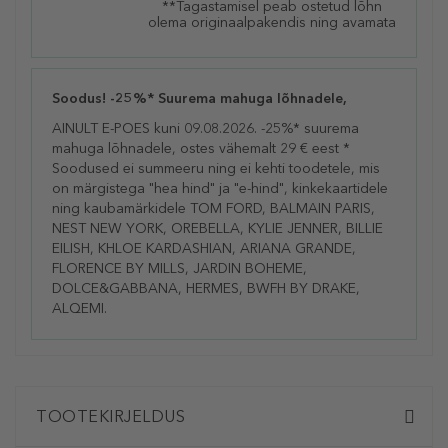
**Tagastamisel peab ostetud lõhn
olema originaalpakendis ning avamata
Soodus! -25%* Suurema mahuga lõhnadele,
AINULT E-POES kuni 09.08.2026. -25%* suurema
mahuga lõhnadele, ostes vähemalt 29 € eest *
Soodused ei summeeru ning ei kehti toodetele, mis
on märgistega "hea hind" ja "e-hind", kinkekaartidele
ning kaubamärkidele TOM FORD, BALMAIN PARIS,
NEST NEW YORK, OREBELLA, KYLIE JENNER, BILLIE
EILISH, KHLOE KARDASHIAN, ARIANA GRANDE,
FLORENCE BY MILLS, JARDIN BOHEME,
DOLCE&GABBANA, HERMES, BWFH BY DRAKE,
ALQEMI.
TOOTEKIRJELDUS