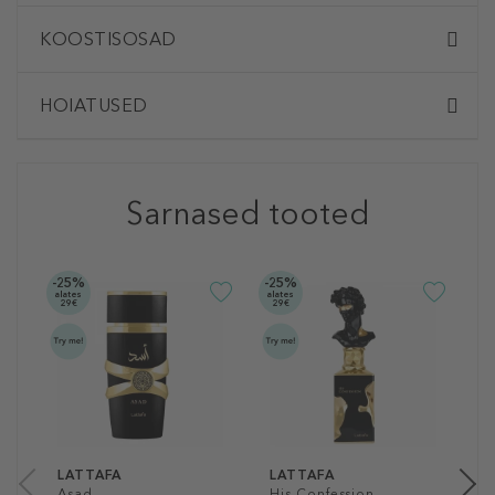
KOOSTISOSAD
HOIATUSED
Sarnased tooted
-25%
-25%
alates
alates
29€
29€
L
A
P
3
60
LATTAFA
LATTAFA
Asad
His Confession