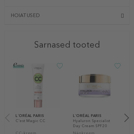
HOIATUSED
Sarnased tooted
L
R
D
P
1
50
L´ORÉAL PARIS
L´ORÉAL PARIS
C'est Magic CC
Hyaluron Specialist
Day Cream SPF20
CC-kreem
Näokreem