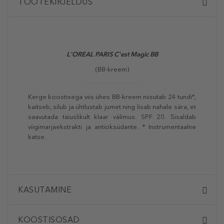
TOOTEKIRJELDUS
L'OREAL PARIS
C'est Magic BB
(BB-kreem)
Kerge koostisega viis ühes BB-kreem niisutab 24 tundi*,
kaitseb, silub ja ühtlustab jumet ning lisab nahale sära, et
saavutada täiuslikult klaar välimus. SPF 20. Sisaldab
viigimarjaekstrakti ja antioksüdante. * Instrumentaalne
katse.
KASUTAMINE
KOOSTISOSAD