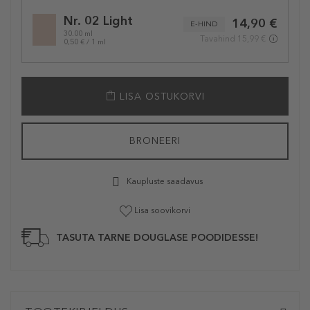
Selected
Nr. 02 Light
14,90 €
variation
E-HIND
30.00 ml
Tavahind 15,99 €
0,50 € / 1 ml
LISA OSTUKORVI
BRONEERI
Kaupluste saadavus
Lisa soovikorvi
TASUTA TARNE DOUGLASE POODIDESSE!