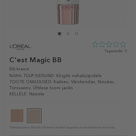
0
Tagasiside: 0
tähte
C'est Magic BB
5st
0
BB-kreem
tagasisidest
NAHA TÜÜP/SEISUND:
Kõigile nahatüüpidele
TOOTE OMADUSED:
Kaitsev, Värskendav, Niisutav,
Toniseeriv, Ühtlase tooni jaoks
KELLELE:
Naisele
Tähelepanu! Värvid ekraanil võivad tegelikust tootevärvist erineda.