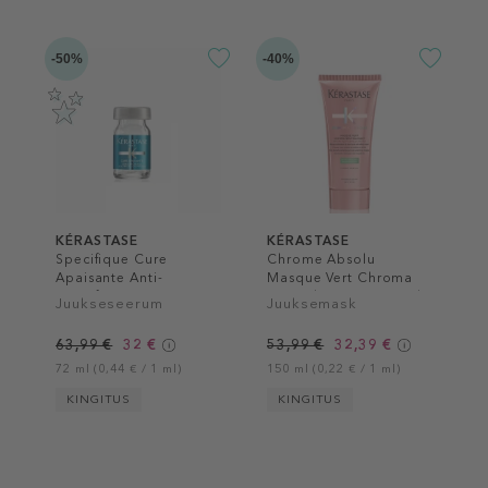
-50%
-40%
KÉRASTASE
KÉRASTASE
Specifique Cure
Chrome Absolu
Apaisante Anti-
Masque Vert Chroma
Inconforts
Neutralisant Hair Mask
Juukseseerum
Juuksemask
63,99 €
32 €
53,99 €
32,39 €
72 ml (0,44 € / 1 ml)
150 ml (0,22 € / 1 ml)
KINGITUS
KINGITUS