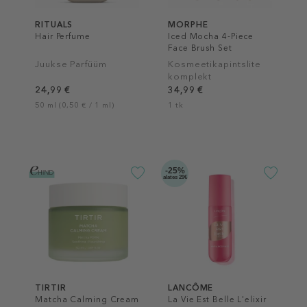
RITUALS
MORPHE
Hair Perfume
Iced Mocha 4-Piece
Face Brush Set
Juukse Parfüüm
Kosmeetikapintslite
komplekt
24,99 €
34,99 €
50 ml (0,50 € / 1 ml)
1 tk
-25%
alates 29€
TIRTIR
LANCÔME
Matcha Calming Cream
La Vie Est Belle L'elixir