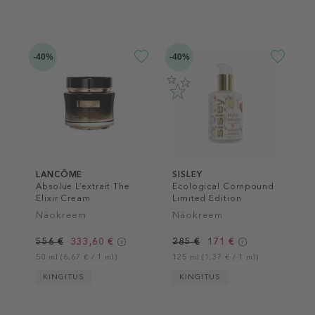
-40%
-40%
LANCÔME
SISLEY
Absolue L’extrait The
Ecological Compound
Elixir Cream
Limited Edition
Näokreem
Näokreem
556 €
333,60 €
285 €
171 €
50 ml (6,67 € / 1 ml)
125 ml (1,37 € / 1 ml)
KINGITUS
KINGITUS