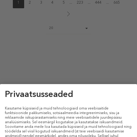
1
2
3
4
5
...
223
...
444
...
665
Page
20
size
select