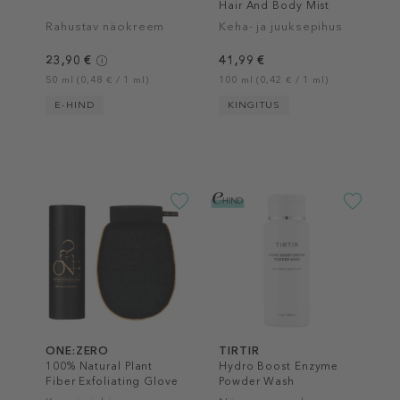
Hair And Body Mist
Rahustav näokreem
Keha- ja juuksepihus
23,90 €
41,99 €
50 ml (0,48 € / 1 ml)
100 ml (0,42 € / 1 ml)
E-HIND
KINGITUS
ONE:ZERO
TIRTIR
100% Natural Plant
Hydro Boost Enzyme
Fiber Exfoliating Glove
Powder Wash