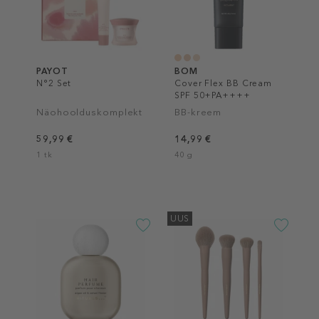
PAYOT
BOM
N°2 Set
Cover Flex BB Cream
SPF 50+PA++++
Näohoolduskomplekt
BB-kreem
59,99 €
14,99 €
1 tk
40 g
UUS