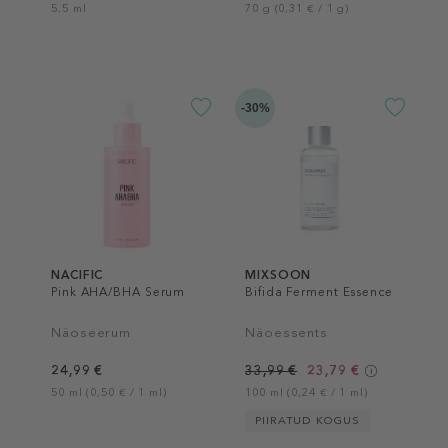
5.5 ml
70 g (0,31 € / 1 g)
-30%
NACIFIC
MIXSOON
Pink AHA/BHA Serum
Bifida Ferment Essence
Näoseerum
Näoessents
24,99 €
33,99 €
23,79 €
50 ml (0,50 € / 1 ml)
100 ml (0,24 € / 1 ml)
PIIRATUD KOGUS