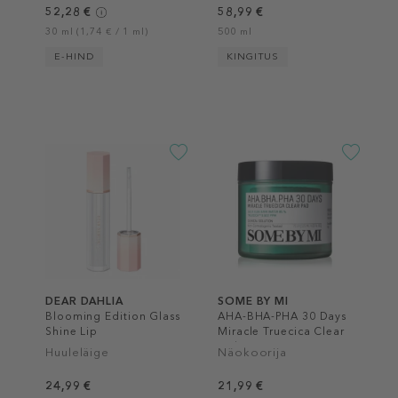
52,28 €
58,99 €
30 ml (1,74 € / 1 ml)
500 ml
E-HIND
KINGITUS
DEAR DAHLIA
SOME BY MI
Blooming Edition Glass
AHA-BHA-PHA 30 Days
Shine Lip
Miracle Truecica Clear
Pad
Huuleläige
Näokoorija
24,99 €
21,99 €