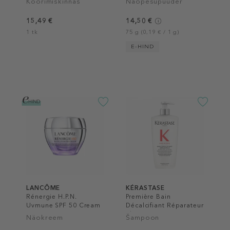
Koorimiskinnas
Näopesupuuder
15,49 €
14,50 €
1 tk
75 g (0,19 € / 1 g)
E-HIND
LANCÔME
KÉRASTASE
Rénergie H.P.N.
Première Bain
Uvmune SPF 50 Cream
Décalcifiant Réparateur
Shampoo
Näokreem
Šampoon