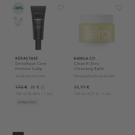
-50%
KÉRASTASE
BANILA CO
Densifique Cure
Clean It Zero
Homme Scalp
Cleansing Balm
Treatment
Nourishing
Juukseseerum
Näopuhastuspalsam
172 €
86 €
26,99 €
180 ml (0,48 € / 1 ml)
100 ml (0,27 € / 1 ml)
KINGITUS