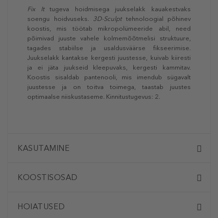
Fix It
tugeva hoidmisega juukselakk kauakestvaks
soengu hoidvuseks.
3D-Sculpt
tehnoloogial põhinev
koostis, mis töötab mikropolümeeride abil, need
põimivad juuste vahele kolmemõõtmelisi struktuure,
tagades stabiilse ja usaldusväärse fikseerimise.
Juukselakk kantakse kergesti juustesse, kuivab kiiresti
ja ei jäta juukseid kleepuvaks, kergesti kammitav.
Koostis sisaldab pantenooli, mis imendub sügavalt
juustesse ja on toitva toimega, taastab juustes
optimaalse niiskustaseme. Kinnitustugevus: 2.
KASUTAMINE
KOOSTISOSAD
HOIATUSED