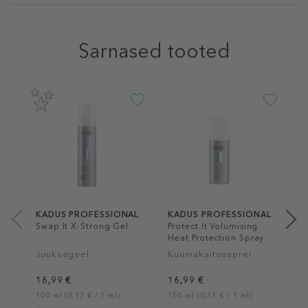
Sarnased tooted
K
M
H
J
1
10
KADUS PROFESSIONAL
KADUS PROFESSIONAL
Swap It X-Strong Gel
Protect It Volumising
Heat Protection Spray
Juuksegeel
Kuumakaitsesprei
16,99 €
16,99 €
100 ml (0,17 € / 1 ml)
150 ml (0,11 € / 1 ml)