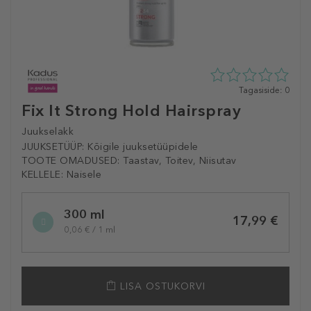
0
Tagasiside: 0
tähte
Fix It Strong Hold Hairspray
5st
0
Juukselakk
tagasisidest
JUUKSETÜÜP:
Kõigile juuksetüüpidele
TOOTE OMADUSED:
Taastav, Toitev, Niisutav
KELLELE:
Naisele
Selected
300 ml
variation
17,99 €
0,06 € / 1 ml
LISA OSTUKORVI