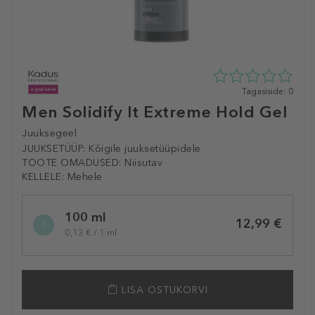
0
Tagasiside: 0
tähte
Men Solidify It Extreme Hold Gel
5st
0
Juuksegeel
tagasisidest
JUUKSETÜÜP:
Kõigile juuksetüüpidele
TOOTE OMADUSED:
Niisutav
KELLELE:
Mehele
Selected
100 ml
variation
12,99 €
0,13 € / 1 ml
LISA OSTUKORVI