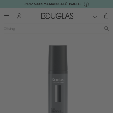
-25%* SUUREMA MAHUGA LÕHNADELE