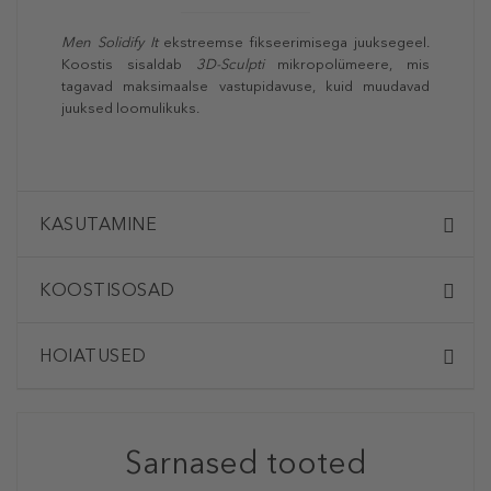
Men Solidify It
ekstreemse fikseerimisega juuksegeel.
Koostis sisaldab
3D-Sculpti
mikropolümeere, mis
tagavad maksimaalse vastupidavuse, kuid muudavad
juuksed loomulikuks.
KASUTAMINE
KOOSTISOSAD
HOIATUSED
Sarnased tooted