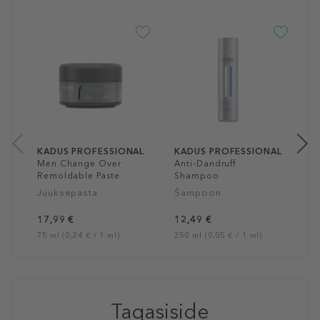
K
V
Š
1
25
KADUS PROFESSIONAL
KADUS PROFESSIONAL
Men Change Over
Anti-Dandruff
Remoldable Paste
Shampoo
Juuksepasta
Šampoon
17,99 €
12,49 €
75 ml (0,24 € / 1 ml)
250 ml (0,05 € / 1 ml)
Tagasiside