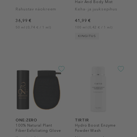
Hair And Body Mist
Rahustav näokreem
Keha- ja juuksepihus
36,99 €
41,99 €
50 ml (0,74 € / 1 ml)
100 ml (0,42 € / 1 ml)
KINGITUS
ONE:ZERO
TIRTIR
100% Natural Plant
Hydro Boost Enzyme
Fiber Exfoliating Glove
Powder Wash