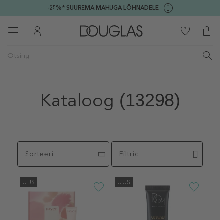
-25%* SUUREMA MAHUGA LÕHNADELE
Kataloog
(13298)
Sorteeri
Filtrid
UUS
UUS