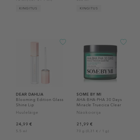
KINGITUS
KINGITUS
DEAR DAHLIA
SOME BY MI
Blooming Edition Glass
AHA-BHA-PHA 30 Days
Shine Lip
Miracle Truecica Clear
Pad
Huuleläige
Näokoorija
24,99 €
21,99 €
5.5 ml
70 g (0,31 € / 1 g)