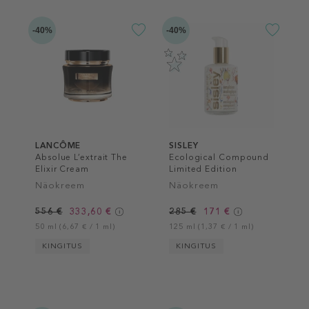
-40%
-40%
LANCÔME
SISLEY
Absolue L’extrait The
Ecological Compound
Elixir Cream
Limited Edition
Näokreem
Näokreem
556 €
333,60 €
285 €
171 €
50 ml (6,67 € / 1 ml)
125 ml (1,37 € / 1 ml)
KINGITUS
KINGITUS