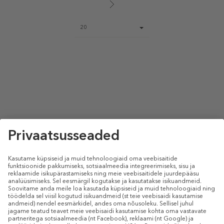
Page
20
size
select