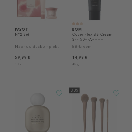
PAYOT
BOM
N°2 Set
Cover Flex BB Cream
SPF 50+PA++++
Näohoolduskomplekt
BB-kreem
59,99 €
14,99 €
1 tk
40 g
UUS