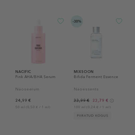
-30%
NACIFIC
MIXSOON
Pink AHA/BHA Serum
Bifida Ferment Essence
Näoseerum
Näoessents
24,99 €
33,99 €
23,79 €
50 ml (0,50 € / 1 ml)
100 ml (0,24 € / 1 ml)
PIIRATUD KOGUS