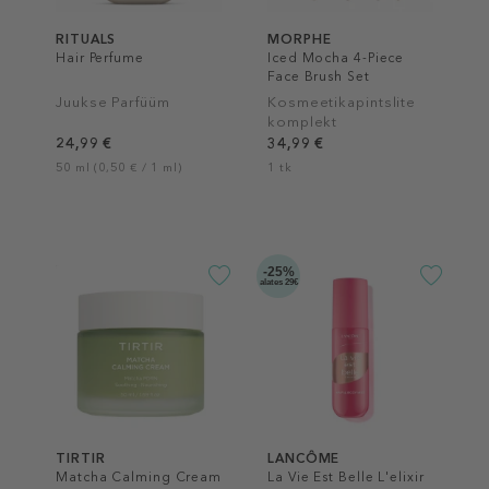
RITUALS
MORPHE
Hair Perfume
Iced Mocha 4-Piece
Face Brush Set
Juukse Parfüüm
Kosmeetikapintslite
komplekt
24,99 €
34,99 €
50 ml (0,50 € / 1 ml)
1 tk
-25%
alates 29€
TIRTIR
LANCÔME
Matcha Calming Cream
La Vie Est Belle L'elixir