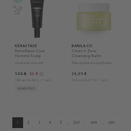
KÉRASTASE
BANILA CO
Densifique Cure
Clean It Zero
Homme Scalp
Cleansing Balm
Treatment
Nourishing
Juukseseerum
Näopuhastuspalsam
172 €
86 €
26,99 €
180 ml (0,48 € / 1 ml)
100 ml (0,27 € / 1 ml)
KINGITUS
1
2
3
4
5
...
223
...
444
...
665