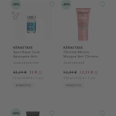
-50%
-40%
KÉRASTASE
KÉRASTASE
Specifique Cure
Chrome Absolu
Apaisante Anti-
Masque Vert Chroma
Inconforts
Neutralisant Hair Mask
Juukseseerum
Juuksemask
63,99 €
32 €
53,99 €
32,39 €
72 ml (0,44 € / 1 ml)
150 ml (0,22 € / 1 ml)
KINGITUS
KINGITUS
-50%