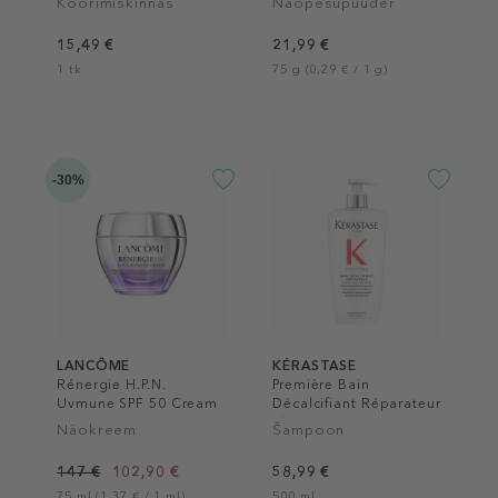
Koorimiskinnas
Näopesupuuder
15,49 €
21,99 €
1 tk
75 g (0,29 € / 1 g)
-30%
LANCÔME
KÉRASTASE
Rénergie H.P.N.
Première Bain
Uvmune SPF 50 Cream
Décalcifiant Réparateur
Shampoo
Näokreem
Šampoon
147 €
102,90 €
58,99 €
75 ml (1,37 € / 1 ml)
500 ml