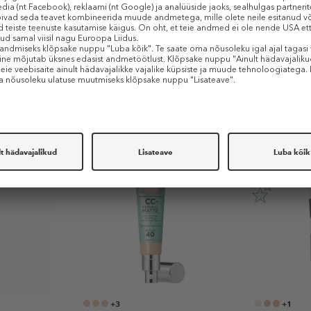
rmatoloogidega
undlikule nahale
Sarnased tooted
+3
+1