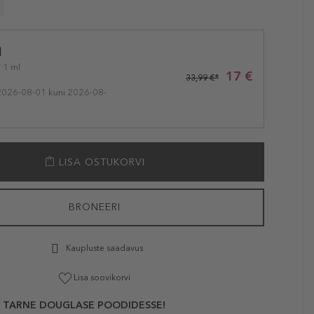
l
/ 1 ml
17 €
33,99 €*
2026-08-01 kuni 2026-08-
LISA OSTUKORVI
BRONEERI
Kaupluste saadavus
Lisa soovikorvi
 TARNE DOUGLASE POODIDESSE!