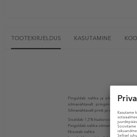
TOOTEKIRJELDUS
KASUTAMINE
KOO
Pinguldab nahka ja silub kurde silm
silmanähtavalt pringim ja peened k
Silmanähtavalt prink ja sile nahk on sii
Sisaldab 1,5% hüaluroonhapet, lisaks pe
Pinguldab nahka silmanähtavalt ja silu
Niisutab nahka​