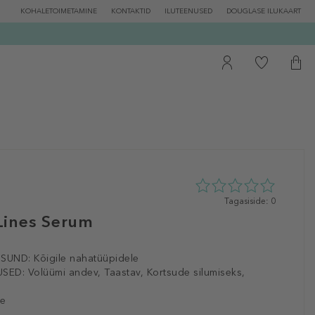
KOHALETOIMETAMINE
KONTAKTID
ILUTEENUSED
DOUGLASE ILUKAART
0
Tagasiside: 0
tähte
Lines Serum
5st
0
tagasisidest
ISUND:
Kõigile nahatüüpidele
SED:
Volüümi andev, Taastav, Kortsude silumiseks,
le