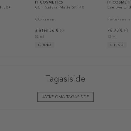
IT COSMETICS
IT COSMET
F 50+
CC+ Natural Matte SPF 40
Bye Bye Und
CC-kreem
Peitekreem
alates 38 €
26,90 €
32 ml
12 ml
E-HIND
E-HIND
Tagasiside
JÄTKE OMA TAGASISIDE