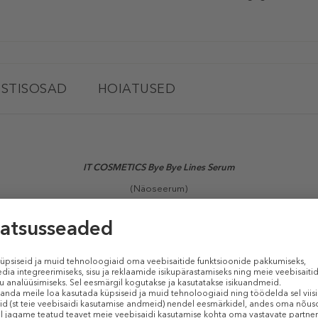
STISOSAD
HOIATUSED
IT COSMETICS Bye Bye Lines Serum
(Näoseerum)
anähtavalt! See seerum sisaldab​ 1,5% hüaluroonhapet, mis tagab naha k
urrud vähenenud. Lisaks annavad peptiidid ja B5-vitamiin nahale elas
n!
ptiide ja B5-vitamiini​
b peeneid kurde​