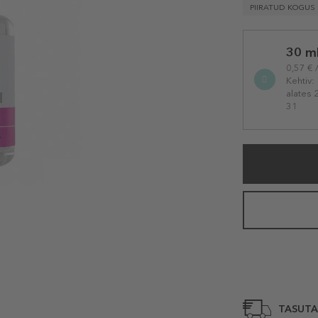
PIIRATUD KOGUS
Selected
30 m
variation
0,57 € 
Kehtiv:
alates 
31
TASUTA