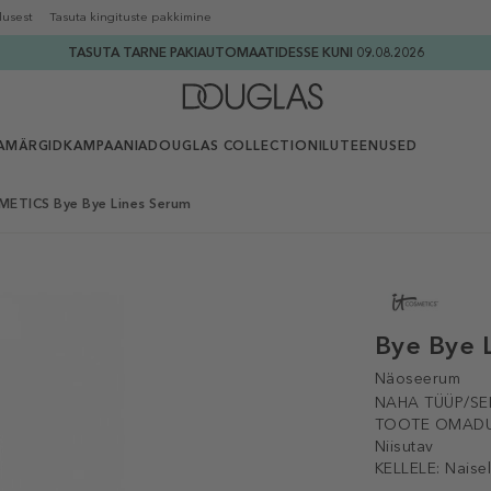
lusest
Tasuta kingituste pakkimine
TASUTA TARNE PAKIAUTOMAATIDESSE KUNI 09.08.2026
AMÄRGID
KAMPAANIA
DOUGLAS COLLECTION
ILUTEENUSED
METICS Bye Bye Lines Serum
Bye Bye 
Näoseerum
NAHA TÜÜP/SE
TOOTE OMADU
Niisutav
KELLELE:
Naise