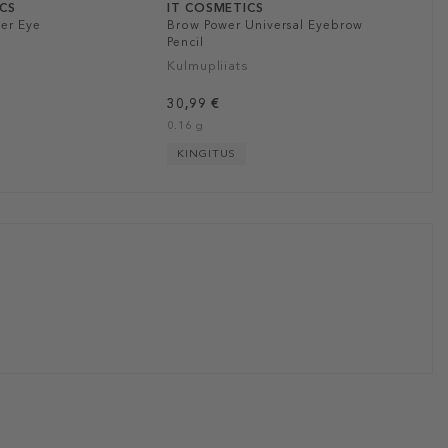
ICS
IT COSMETICS
er Eye
Brow Power Universal Eyebrow
Pencil
Kulmupliiats
30,99 €
0.16 g
KINGITUS