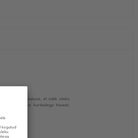
auakestva niisutatuse, et nahk oleks
tse tunde. Jätke kurdudega hüvasti.