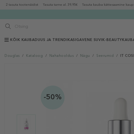
2 tasuta tootenäidist
Tasuta tarne al. 39,95€
Tasuta kauba kättesaamine kaup
KÕIK KAUBAD
UUS JA TRENDIKAS
IGAVENE SUVI
K-BEAUTY
KAUB
Douglas
/
Kataloog
/
Nahahooldus
/
Nägu
/
Seerumid
/
IT COS
-50%