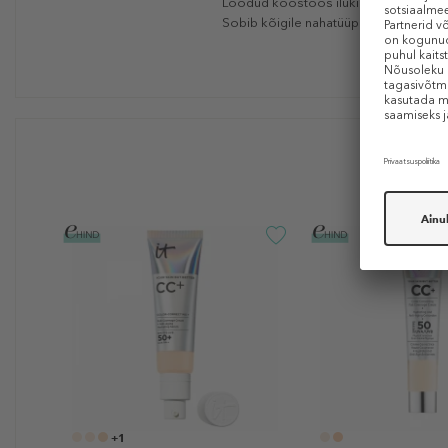
Loodud koostöös ilukirurgide ja de
Sobib kõigile nahatüüpidele ja isegi t
+1