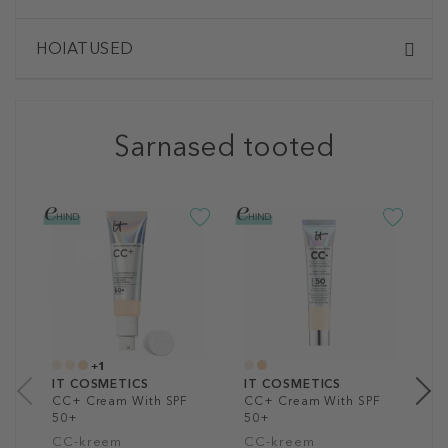
HOIATUSED
Sarnased tooted
-5
I
B
N
3
30
+1
IT COSMETICS
IT COSMETICS
CC+ Cream With SPF
CC+ Cream With SPF
50+
50+
CC-kreem
CC-kreem