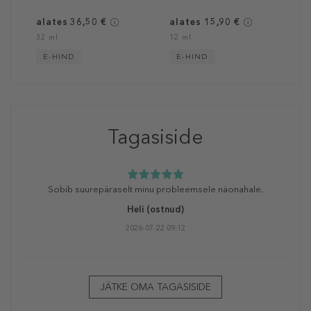
alates 36,50 €
alates 15,90 €
32 ml
12 ml
E-HIND
E-HIND
Tagasiside
Sobib suurepäraselt minu probleemsele näonahale.
Heli
(ostnud)
2026-07-22 09:12
JÄTKE OMA TAGASISIDE