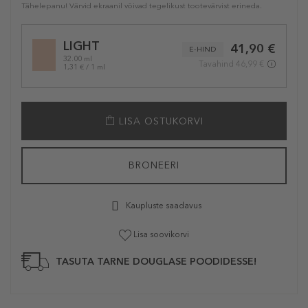
Tähelepanu! Värvid ekraanil võivad tegelikust tootevärvist erineda.
Selected
LIGHT
41,90 €
variation
E-HIND
32.00 ml
Tavahind 46,99 €
1,31 € / 1 ml
LISA OSTUKORVI
BRONEERI
Kaupluste saadavus
Lisa soovikorvi
TASUTA TARNE DOUGLASE POODIDESSE!