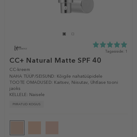
5.0
Tagasiside: 1
tähte
CC+ Natural Matte SPF 40
5st
1
CC-kreem
tagasisidest
NAHA TÜÜP/SEISUND:
Kõigile nahatüüpidele
TOOTE OMADUSED:
Kaitsev, Niisutav, Ühtlase tooni
jaoks
KELLELE:
Naisele
PIIRATUD KOGUS