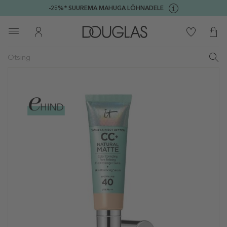
-25%* SUUREMA MAHUGA LÕHNADELE