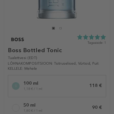
5.0
Tagasiside: 1
tähte
Boss Bottled Tonic
5st
1
Tualettvesi (EDT)
tagasisidest
LÕHNAKOMPOSITSIOON:
Tsitruselised, Vürtsid, Puit
KELLELE:
Mehele
Selected
100 ml
variation
118 €
1,18 € / 1 ml
50 ml
90 €
1,80 € / 1 ml