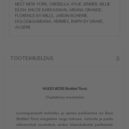
NEST NEW YORK, OREBELLA, KYLIE JENNER, BILLIE
EILISH, KHLOE KARDASHIAN, ARIANA GRANDE,
FLORENCE BY MILLS, JARDIN BOHEME,
DOLCE&GABBANA, HERMES, BWFH BY DRAKE,
ALQEMI.
TOOTEKIRJELDUS
HUGO BOSS
Bottled Tonic
(Tualettvesi meestele)
Loomupäraselt meheliku ja värske parfüümina on
Boss
Bottled Tonic
elegantne segu tsitruse, vürtside ja puidu
rafineeritud nootidest, andes klassikalisele parfüümile