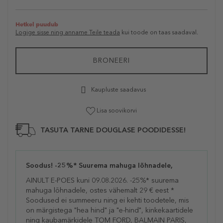
Hetkel puudub
Logige sisse ning anname Teile teada
kui toode on taas saadaval.
BRONEERI
Kaupluste saadavus
Lisa soovikorvi
TASUTA TARNE DOUGLASE POODIDESSE!
Soodus! -25%* Suurema mahuga lõhnadele,
AINULT E-POES kuni 09.08.2026. -25%* suurema
mahuga lõhnadele, ostes vähemalt 29 € eest *
Soodused ei summeeru ning ei kehti toodetele, mis
on märgistega "hea hind" ja "e-hind", kinkekaartidele
ning kaubamärkidele TOM FORD, BALMAIN PARIS,