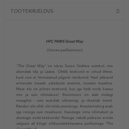
TOOTEKIRJELDUS
HFC PARIS Great Way
(Unisex parfüümvesi)
“The Great Way”
on särav Suure Siiditee sümbol, mis
ühendab Ida ja Lääne. Ohtlik teekond ei olnud lihtne,
kuid see ei hirmutanud julgeid rändureid. Nad jätkasid
erinevate maade saladuste avamist, muutes maailma.
Meie elu on põnev teekond, kus iga hetk toob kaasa
ime ja uue võimaluse! Reisimises on alati midagi
maagilist - see avardab silmaringi, ja rikastab meeli.
Ränduri elu võib võrrelda unenäoga. Avastamiskirg avab
iga reisiga uue reaalsuse. Kasutage oma võimalust ja
alustage seda teekonda! Reisige vabalt päikese ereda
valguse all kõige sõltuvusttekitavama parfüümiga
“The