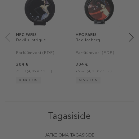
P
3
75
HFC PARIS
HFC PARIS
Devil's Intrigue
Red Iceberg
Parfüümvesi (EDP)
Parfüümvesi (EDP)
304 €
304 €
75 ml (4,05 € / 1 ml)
75 ml (4,05 € / 1 ml)
KINGITUS
KINGITUS
Tagasiside
JÄTKE OMA TAGASISIDE