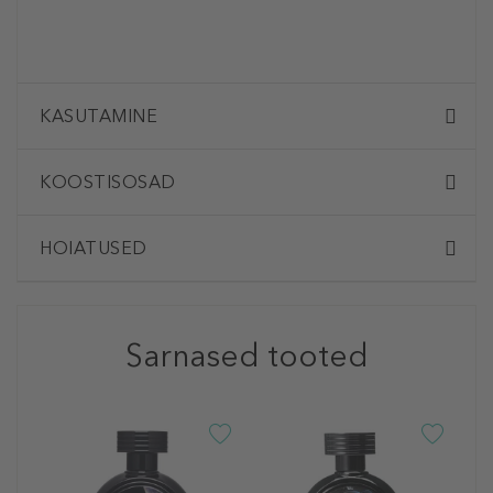
KASUTAMINE
KOOSTISOSAD
HOIATUSED
Sarnased tooted
H
W