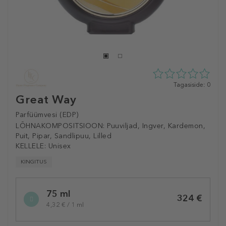
0
Tagasiside: 0
tähte
Great Way
5st
0
Parfüümvesi (EDP)
tagasisidest
LÕHNAKOMPOSITSIOON:
Puuviljad, Ingver, Kardemon,
Puit, Pipar, Sandlipuu, Lilled
KELLELE:
Unisex
KINGITUS
Selected
75 ml
variation
324 €
4,32 € / 1 ml