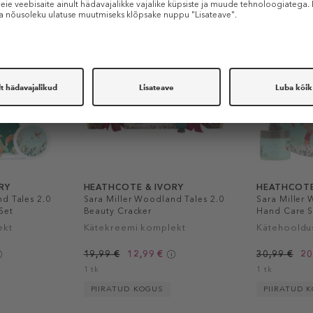
-35%
-35%
RY
HEATHCOTE & IVORY
HEATHCOTE
d Tales 2.0
Sara Miller Woodland Tales 2.0
Sara Miller 
Set
Beauty Cracker
Hand Care Se
ekt
Kätekreemi komplekt
Kätehooldu
19,99 €
12,99 €
30,99 €
20
1 tk
1 tk
PIIRATUD KOGUS
PIIRATUD 