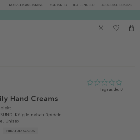
KOHALETOIMETAMINE
KONTAKTID
ILUTEENUSED
DOUGLASE ILUKAART
0
Tagasiside: 0
tähte
ily Hand Creams
5st
0
plekt
tagasisidest
ISUND:
Kõigile nahatüüpidele
e, Unisex
PIIRATUD KOGUS