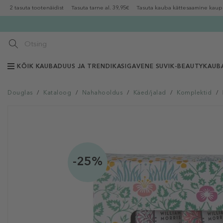
2 tasuta tootenäidist
Tasuta tarne al. 39,95€
Tasuta kauba kättesaamine kaup
KÕIK KAUBAD
UUS JA TRENDIKAS
IGAVENE SUVI
K-BEAUTY
KAUB
Douglas
/
Kataloog
/
Nahahooldus
/
Käed/jalad
/
Komplektid
/
-25%