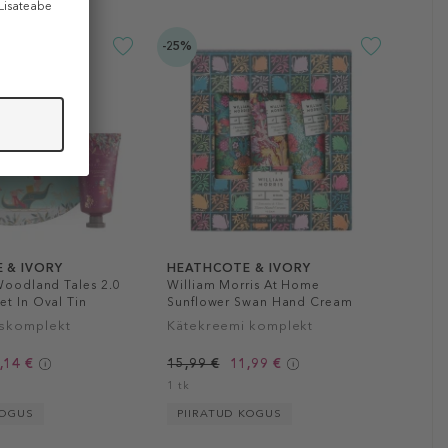
-25%
 & IVORY
HEATHCOTE & IVORY
Woodland Tales 2.0
William Morris At Home
t In Oval Tin
Sunflower Swan Hand Cream
Trio Set
skomplekt
Kätekreemi komplekt
,14 €
15,99 €
11,99 €
1 tk
KOGUS
PIIRATUD KOGUS