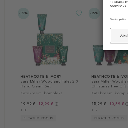
-35%
-35%
HEATHCOTE & IVORY
HEATHCOTE & IVO
Sara Miller Woodland Tales 2.0
Sara Miller Woodlan
Hand Cream Set
Christmas Tree Gift 
Kätekreemi komplekt
Kätekreemi kompl
19,99 €
12,99 €
15,99 €
10,39 €
1 tk
1 tk
PIIRATUD KOGUS
PIIRATUD KOGUS