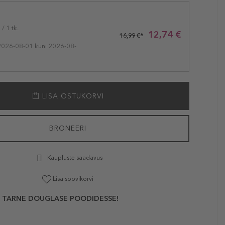
/ 1 tk.
12,74 €
16,99 €*
2026-08-01 kuni 2026-08-
LISA OSTUKORVI
BRONEERI
Kaupluste saadavus
Lisa soovikorvi
 TARNE DOUGLASE POODIDESSE!