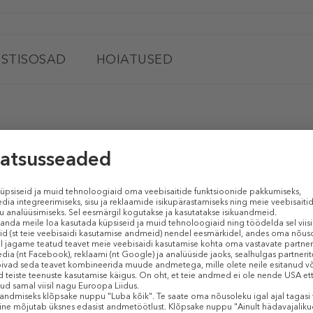
STISOSAD
HOIATUSED
HEATHCOTE & IVORY Golden Lily Hand Creams
(Komplekt)
s erilise ja nauditava aroomiga. 3x30 ml
Sarnased tooted