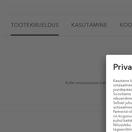
TOOTEKIRJELDUS
KASUTAMINE
KOO
Kolm reisisuuruses kätekreemi – igaük