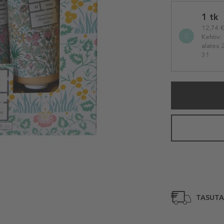
Selected
1 tk
variation
12,74 € 
Kehtiv:
alates 
31
TASUTA