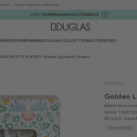
lusest
Tasuta kingituste pakkimine
-25%* SUUREMA MAHUGA LÕHNADELE
AMÄRGID
KAMPAANIA
DOUGLAS COLLECTION
ILUTEENUSED
HEATHCOTE & IVORY Golden Lily Hand Creams
Golden L
Kätekreemi kom
NAHA TÜÜP/SE
KELLELE:
Naisel
AINULT E-POES