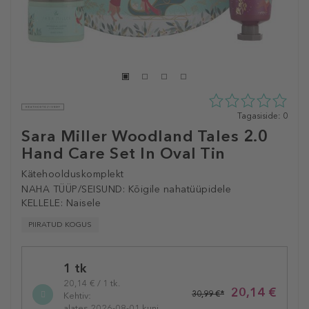
0
Tagasiside: 0
tähte
Sara Miller Woodland Tales 2.0
5st
Hand Care Set In Oval Tin
0
tagasisidest
Kätehoolduskomplekt
NAHA TÜÜP/SEISUND:
Kõigile nahatüüpidele
KELLELE:
Naisele
PIIRATUD KOGUS
Selected
1 tk
variation
20,14 € / 1 tk.
20,14 €
30,99 €*
Kehtiv:
alates 2026-08-01 kuni