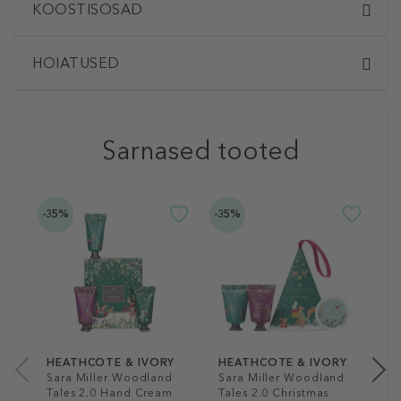
KOOSTISOSAD
HOIATUSED
Sarnased tooted
-35%
-35%
-3
H
S
T
C
K
1
1 
HEATHCOTE & IVORY
HEATHCOTE & IVORY
Sara Miller Woodland
Sara Miller Woodland
Tales 2.0 Hand Cream
Tales 2.0 Christmas