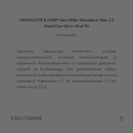
HEATHCOTE & IVORY Sara Miller Woodland Tales 2.0
Hand Care Set In Oval Tin
(Komplekt)
Sametise tekstuuriga kätekreem sisaldab
mangoseemnevõid, niisutavat hüaluroonhapet ja
argaaniaõli. Küünenahakreem on valmistatud glütseriini,
sheavõi ja E-vitamiiniga, mis pehmendavad nahka.
Kätekoorija suhkruterakesed eemaldavad õrnalt surnud
naharakud. Kätekreem 50 ml, küünenahakreem 50 ml,
kätekoorija 50 g.
KASUTAMINE