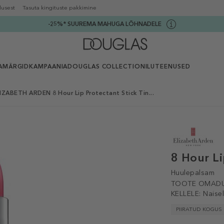
lusest
Tasuta kingituste pakkimine
-25%* SUUREMA MAHUGA LÕHNADELE
AMÄRGID
KAMPAANIA
DOUGLAS COLLECTION
ILUTEENUSED
IZABETH ARDEN 8 Hour Lip Protectant Stick Tin...
8 Hour Li
Huulepalsam
TOOTE OMADU
KELLELE:
Naise
PIIRATUD KOGUS