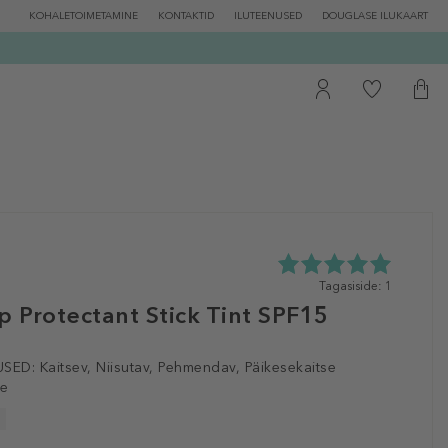
KOHALETOIMETAMINE
KONTAKTID
ILUTEENUSED
DOUGLASE ILUKAART
5.0
Tagasiside: 1
tähte
p Protectant Stick Tint SPF15
5st
1
tagasisidest
SED:
Kaitsev, Niisutav, Pehmendav, Päikesekaitse
le