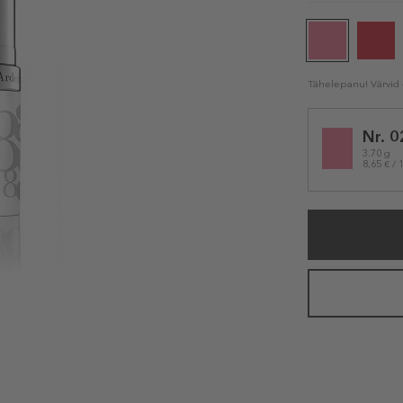
Tähelepanu! Värvid e
Selected
Nr. 0
variation
3.70 g
8,65 € / 