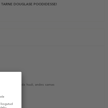
 TARNE DOUGLASE POODIDESSE!
hmendada ja siluda huuli, andes samas