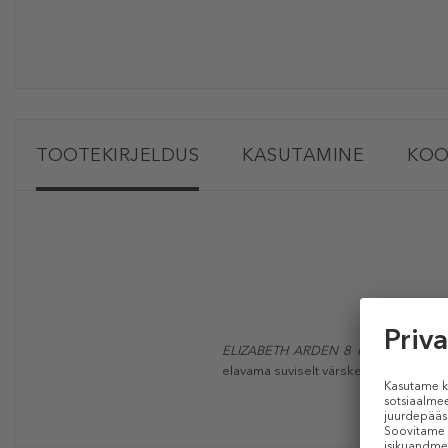
TOOTEKIRJELDUS
KASUTAMINE
KOO
ELIZABETH ARDEN 8 Hour Lip Protec
elavama suviselt värske tooni.