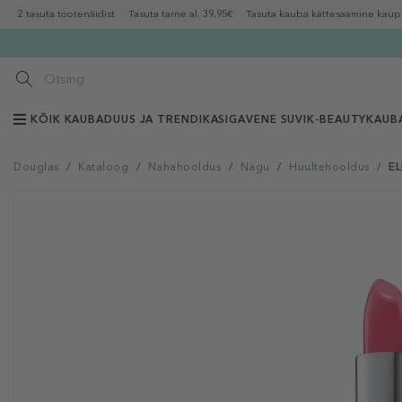
2 tasuta tootenäidist
Tasuta tarne al. 39,95€
Tasuta kauba kättesaamine kaup
KÕIK KAUBAD
UUS JA TRENDIKAS
IGAVENE SUVI
K-BEAUTY
KAUB
Douglas
/
Kataloog
/
Nahahooldus
/
Nägu
/
Huultehooldus
/
EL