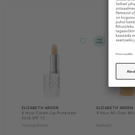
HEA
HIND
ELIZABETH ARDEN
ELIZABETH ARDEN
8 Hour Cream Lip Protectant
8 Hour All-Over Mir
Stick SPF 15
Huulepalsam
Kehaõli