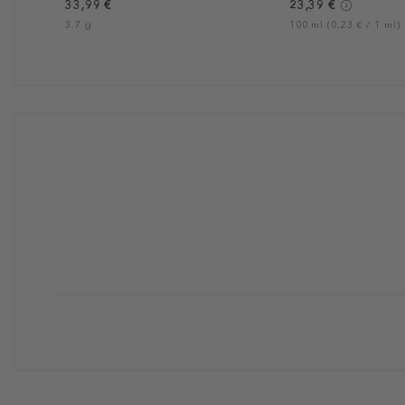
33,99 €
23,39 €
3.7 g
100 ml (0,23 € / 1 ml)