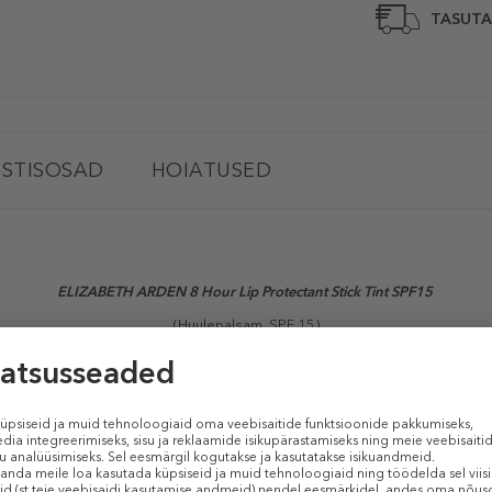
TASUTA
STISOSAD
HOIATUSED
ELIZABETH ARDEN 8 Hour Lip Protectant Stick Tint SPF15
(Huulepalsam, SPF 15)
tant Stick Tint SPF15
kaitsev ja tooniv huulepalsam aitab niisutada, pe