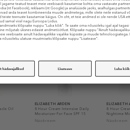
Sarnased tooted
-40%
ELIZABETH ARDEN
ELIZABETH
acle Oil
8 Hour Cream Intensive Daily
8 Hour Crea
Moisturizer For Face SPF 15
Nightime Mir
Näokreem
Näokreem