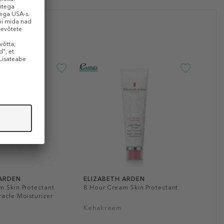
 ARDEN
ELIZABETH ARDEN
m Skin Protectant
8 Hour Cream Skin Protectant
acle Moisturizer
Kehakreem