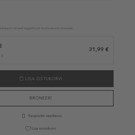
kraanil võivad tegelikust tootevärvist erineda.
2
31,99 €
1 g
LISA OSTUKORVI
BRONEERI
Kaupluste saadavus
Lisa soovikorvi