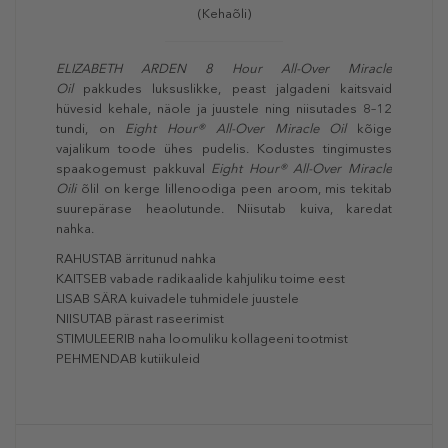
(Kehaõli)
ELIZABETH ARDEN 8 Hour All-Over Miracle
Oil
pakkudes luksuslikke, peast jalgadeni kaitsvaid
hüvesid kehale, näole ja juustele ning niisutades 8–12
tundi, on
Eight Hour® All-Over Miracle Oil
kõige
vajalikum toode ühes pudelis. Kodustes tingimustes
spaakogemust pakkuval
Eight Hour® All-Over Miracle
Oili
õlil on kerge lillenoodiga peen aroom, mis tekitab
suurepärase heaolutunde. Niisutab kuiva, karedat
nahka.
RAHUSTAB ärritunud nahka
KAITSEB vabade radikaalide kahjuliku toime eest
LISAB SÄRA kuivadele tuhmidele juustele
NIISUTAB pärast raseerimist
STIMULEERIB naha loomuliku kollageeni tootmist
PEHMENDAB kutiikuleid