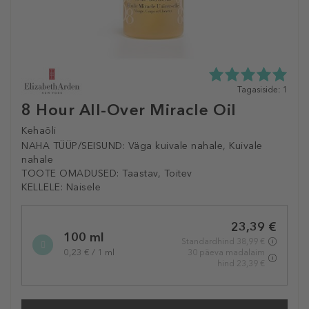
5.0
Tagasiside: 1
tähte
8 Hour All-Over Miracle Oil
5st
1
Kehaõli
tagasisidest
NAHA TÜÜP/SEISUND:
Väga kuivale nahale, Kuivale
nahale
TOOTE OMADUSED:
Taastav, Toitev
KELLELE:
Naisele
Selected
23,39 €
variation
100 ml
Standardhind 38,99 €
0,23 € / 1 ml
30 päeva madalaim
hind 23,39 €