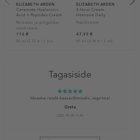
ELIZABETH ARDEN
ELIZABETH ARDEN
Ceramide Hyaluronic
8 Hour Cream
Acid + Peptides Cream
Intensive Daily
Moisturizer For Face
Niisutav ja pinguldav
Näokreem
SPF 15
näokreem
116 €
47,99 €
50 ml (2,32 € / 1 ml)
50 ml (0,96 € / 1 ml)
Tagasiside
Ideaalne reisile kaasavõtmiseks, väga hea!
Greta
2023-03-08 11:43