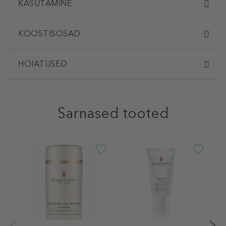
KASUTAMINE
KOOSTISOSAD
HOIATUSED
Sarnased tooted
-4
E
8
P
M
N
4
50