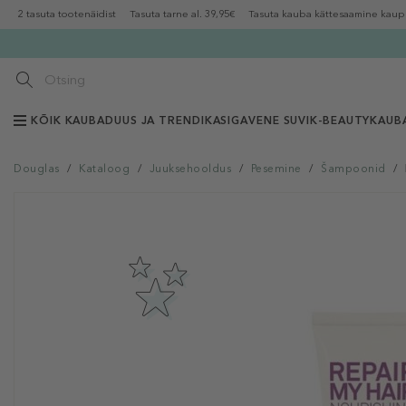
2 tasuta tootenäidist
Tasuta tarne al. 39,95€
Tasuta kauba kättesaamine kaup
KÕIK KAUBAD
UUS JA TRENDIKAS
IGAVENE SUVI
K-BEAUTY
KAUB
Douglas
/
Kataloog
/
Juuksehooldus
/
Pesemine
/
Šampoonid
/