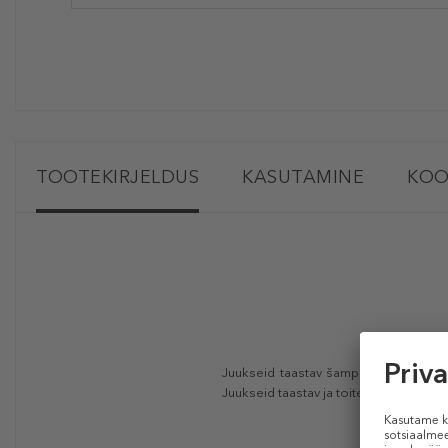
TOOTEKIRJELDUS
KASUTAMINE
KOO
Juukseid taastav šampoon on välja tö
Juukseid taastav ja toitev šampoon: k