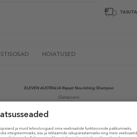
TASUTA
STISOSAD
HOIATUSED
ELEVEN AUSTRALIA Repair Nourishing Shampoo
(Šampoon)
ötatud juustele elujõu lisamiseks ja kuumuse eest kaitsemiseks, lisades s
aitseb kuni 220°C kuumuse eest ning aitab parandada ja taastada juuste stru
TOOTE OMADUSED