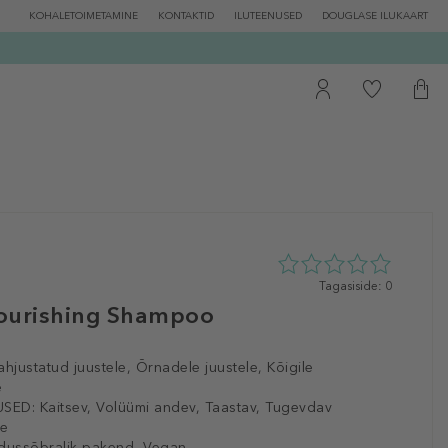
KOHALETOIMETAMINE
KONTAKTID
ILUTEENUSED
DOUGLASE ILUKAART
0
Tagasiside: 0
tähte
ourishing Shampoo
5st
0
tagasisidest
ahjustatud juustele, Õrnadele juustele, Kõigile
e
SED:
Kaitsev, Volüümi andev, Taastav, Tugevdav
le
dussõbralik pakend, Vegan