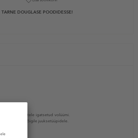
Lisa soovikorvi
 TARNE DOUGLASE POODIDESSE!
amal ajal juustele igatsetud volüümi.
ktuuri. Sobib kõigile juuksetüüpidele.