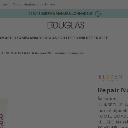
lusest
Tasuta kingituste pakkimine
-25%* SUUREMA MAHUGA LÕHNADELE
AMÄRGID
KAMPAANIA
DOUGLAS COLLECTION
ILUTEENUSED
ELEVEN AUSTRALIA Repair Nourishing Shampoo
Repair N
Šampoon
JUUKSETÜÜP:
K
juuksetüüpidel
TOOTE OMADU
KELLELE:
Naise
ROHELINE:
Loo