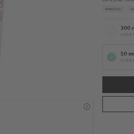
KINGITUS
A
Selected
300 
variation
0,09 € 
50 m
0,18 € 