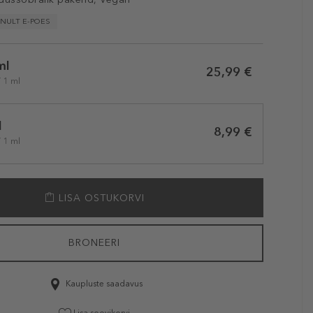
INULT E-POES
ml
25,99 €
/ 1 ml
l
8,99 €
/ 1 ml
LISA OSTUKORVI
BRONEERI
Kaupluste saadavus