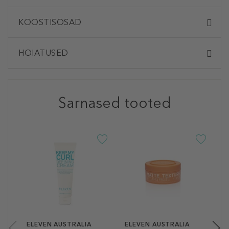
KOOSTISOSAD
HOIATUSED
Sarnased tooted
E
S
P
J
2
85
ELEVEN AUSTRALIA
ELEVEN AUSTRALIA