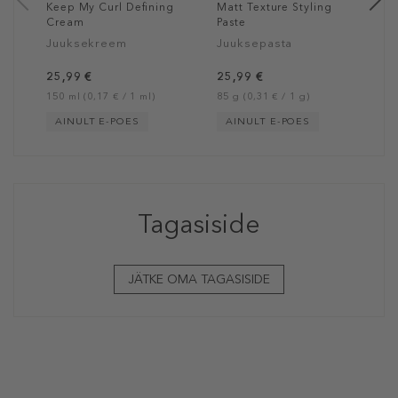
Keep My Curl Defining
Matt Texture Styling
Cream
Paste
Juuksekreem
Juuksepasta
25,99 €
25,99 €
150 ml (0,17 € / 1 ml)
85 g (0,31 € / 1 g)
AINULT E-POES
AINULT E-POES
Tagasiside
JÄTKE OMA TAGASISIDE