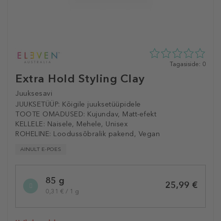
0
Tagasiside: 0
tähte
Extra Hold Styling Clay
5st
0
Juuksesavi
tagasisidest
JUUKSETÜÜP:
Kõigile juuksetüüpidele
TOOTE OMADUSED:
Kujundav, Matt-efekt
KELLELE:
Naisele, Mehele, Unisex
ROHELINE:
Loodussõbralik pakend, Vegan
AINULT E-POES
Selected
85 g
variation
25,99 €
0,31 € / 1 g