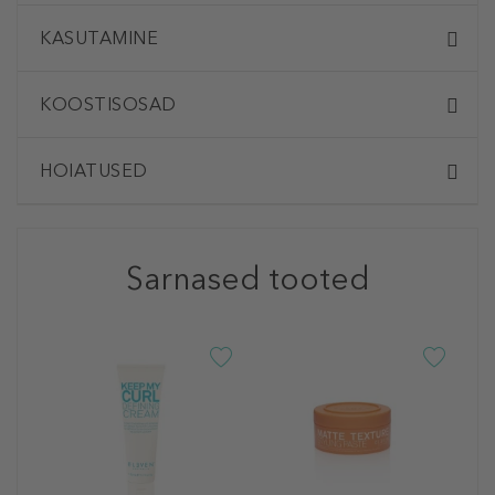
KASUTAMINE
KOOSTISOSAD
HOIATUSED
Sarnased tooted
E
S
P
J
2