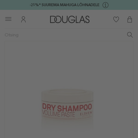
-25%* SUUREMA MAHUGA LÕHNADELE