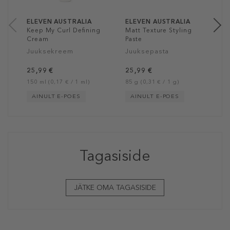
85
ELEVEN AUSTRALIA
ELEVEN AUSTRALIA
Keep My Curl Defining
Matt Texture Styling
Cream
Paste
Juuksekreem
Juuksepasta
25,99 €
25,99 €
150 ml (0,17 € / 1 ml)
85 g (0,31 € / 1 g)
AINULT E-POES
AINULT E-POES
Tagasiside
JÄTKE OMA TAGASISIDE