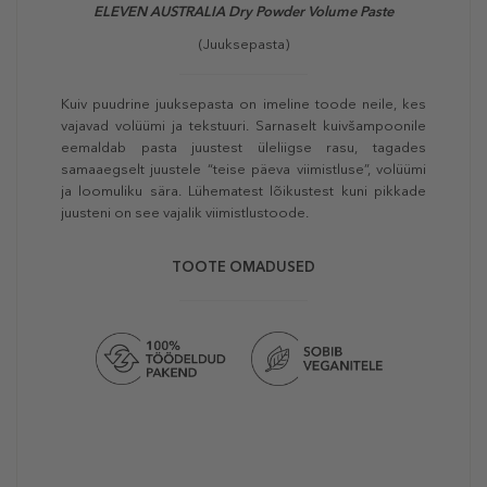
ELEVEN AUSTRALIA
Dry Powder Volume Paste
(Juuksepasta)
Kuiv puudrine juuksepasta on imeline toode neile, kes
vajavad volüümi ja tekstuuri. Sarnaselt kuivšampoonile
eemaldab pasta juustest üleliigse rasu, tagades
samaaegselt juustele “teise päeva viimistluse”, volüümi
ja loomuliku sära. Lühematest lõikustest kuni pikkade
juusteni on see vajalik viimistlustoode.
TOOTE OMADUSED