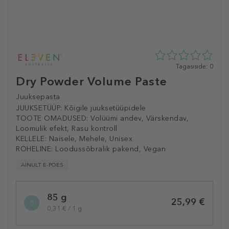
0
Tagasiside: 0
tähte
Dry Powder Volume Paste
5st
0
Juuksepasta
tagasisidest
JUUKSETÜÜP:
Kõigile juuksetüüpidele
TOOTE OMADUSED:
Volüümi andev, Värskendav,
Loomulik efekt, Rasu kontroll
KELLELE:
Naisele, Mehele, Unisex
ROHELINE:
Loodussõbralik pakend, Vegan
AINULT E-POES
Selected
85 g
variation
25,99 €
0,31 € / 1 g