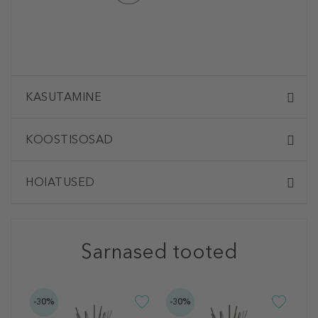
KASUTAMINE
KOOSTISOSAD
HOIATUSED
Sarnased tooted
-30%
-30%
-3
D