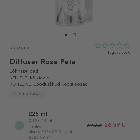
0
Tagasiside: 0
tähte
Diffuser Rose Petal
5st
0
Lõhnapulgad
tagasisidest
KELLELE:
Kõikidele
ROHELINE:
Looduslikud koostisosad
PIIRATUD KOGUS
Selected
225 ml
variation
0,12 € / 1 ml
26,59 €
37,99 €*
Kehtiv:
alates 2026-08-01 kuni
2026-08-31