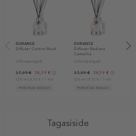
D
L
3
22
DURANCE
DURANCE
Diffuser Cotton Musk
Diffuser Radiant
Camellia
Lõhnapulgad
Lõhnapulgad
37,99 €
26,59 €
37,99 €
26,59 €
225 ml (0,12 € / 1 ml)
225 ml (0,12 € / 1 ml)
PIIRATUD KOGUS
PIIRATUD KOGUS
Tagasiside