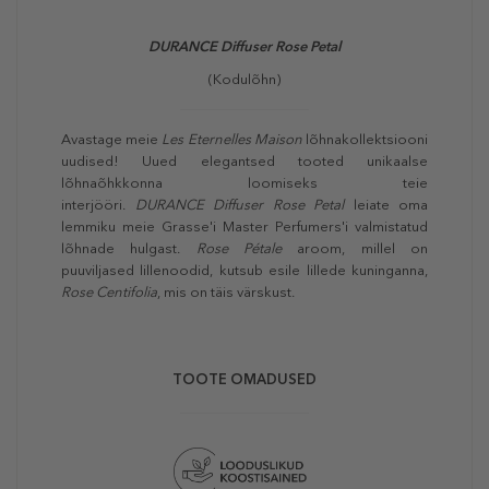
DURANCE Diffuser Rose Petal
(Kodulõhn)
Avastage meie
Les Eternelles Maison
lõhnakollektsiooni
uudised! Uued elegantsed tooted unikaalse
lõhnaõhkkonna loomiseks teie
interjööri.
DURANCE Diffuser Rose Petal
leiate oma
lemmiku meie Grasse'i Master Perfumers'i valmistatud
lõhnade hulgast.
Rose Pétale
aroom, millel on
puuviljased lillenoodid, kutsub esile lillede kuninganna,
Rose Centifolia
, mis on täis värskust.
TOOTE OMADUSED