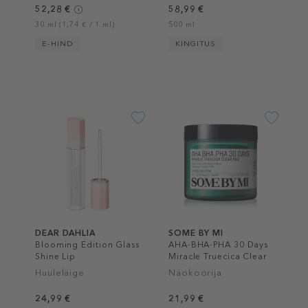
52,28 €
58,99 €
30 ml (1,74 € / 1 ml)
500 ml
E-HIND
KINGITUS
DEAR DAHLIA
SOME BY MI
Blooming Edition Glass
AHA-BHA-PHA 30 Days
Shine Lip
Miracle Truecica Clear
Pad
Huuleläige
Näokoorija
24,99 €
21,99 €