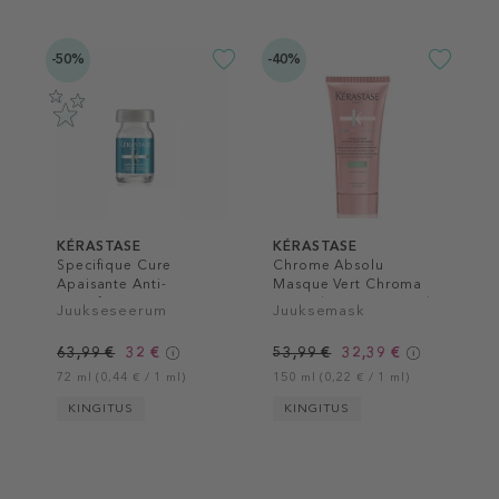
-50%
-40%
KÉRASTASE
KÉRASTASE
Specifique Cure
Chrome Absolu
Apaisante Anti-
Masque Vert Chroma
Inconforts
Neutralisant Hair Mask
Juukseseerum
Juuksemask
63,99 €
32 €
53,99 €
32,39 €
72 ml (0,44 € / 1 ml)
150 ml (0,22 € / 1 ml)
KINGITUS
KINGITUS