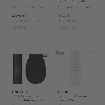
Hair And Body Mist
Rahustav näokreem
Keha- ja juuksepihus
23,90 €
41,99 €
50 ml (0,48 € / 1 ml)
100 ml (0,42 € / 1 ml)
E-HIND
KINGITUS
ONE:ZERO
TIRTIR
100% Natural Plant
Hydro Boost Enzyme
Fiber Exfoliating Glove
Powder Wash