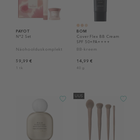
PAYOT
BOM
N°2 Set
Cover Flex BB Cream
SPF 50+PA++++
Näohoolduskomplekt
BB-kreem
59,99 €
14,99 €
1 tk
40 g
UUS