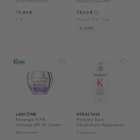
Koorimiskinnas
Näopesupuuder
15,49 €
14,50 €
1 tk
75 g (0,19 € / 1 g)
E-HIND
LANCÔME
KÉRASTASE
Rénergie H.P.N.
Première Bain
Uvmune SPF 50 Cream
Décalcifiant Réparateur
Shampoo
Näokreem
Šampoon