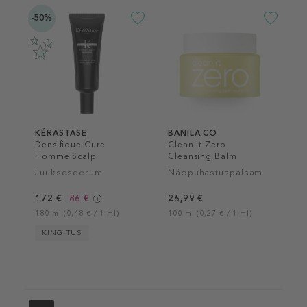
-50%
KÉRASTASE
BANILA CO
Densifique Cure
Clean It Zero
Homme Scalp
Cleansing Balm
Treatment
Nourishing
Juukseseerum
Näopuhastuspalsam
172 €
86 €
26,99 €
180 ml (0,48 € / 1 ml)
100 ml (0,27 € / 1 ml)
KINGITUS