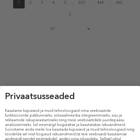
1
2
3
4
5
...
223
...
444
...
665
Page
20
size
select