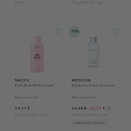
5.5 ml
70 g (0,31 € / 1 g)
-30%
NACIFIC
MIXSOON
Pink AHA/BHA Serum
Bifida Ferment Essence
Näoseerum
Näoessents
24,99 €
33,99 €
23,79 €
50 ml (0,50 € / 1 ml)
100 ml (0,24 € / 1 ml)
PIIRATUD KOGUS