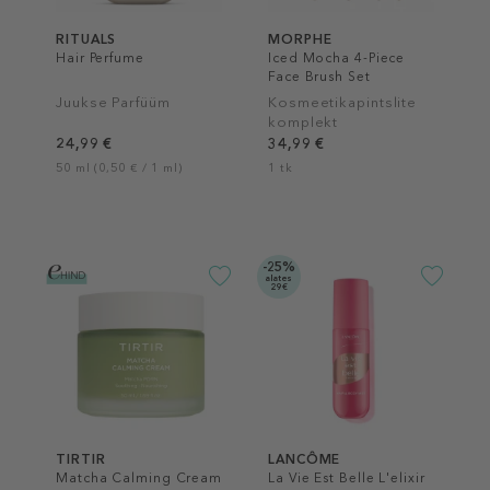
RITUALS
MORPHE
Hair Perfume
Iced Mocha 4-Piece
Face Brush Set
Juukse Parfüüm
Kosmeetikapintslite
komplekt
24,99 €
34,99 €
50 ml (0,50 € / 1 ml)
1 tk
-25%
alates
29€
TIRTIR
LANCÔME
Matcha Calming Cream
La Vie Est Belle L'elixir