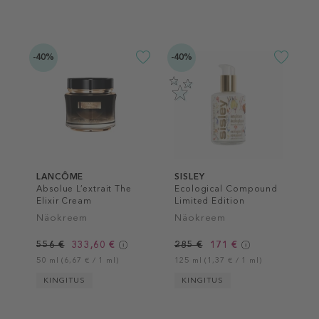
-40%
-40%
LANCÔME
SISLEY
Absolue L’extrait The
Ecological Compound
Elixir Cream
Limited Edition
Näokreem
Näokreem
556 €
333,60 €
285 €
171 €
50 ml (6,67 € / 1 ml)
125 ml (1,37 € / 1 ml)
KINGITUS
KINGITUS