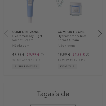
S
C
N
1
60
COMFORT ZONE
COMFORT ZONE
Hydramemory Light
Hydramemory Rich
Sorbet Cream
Sorbet Cream
Näokreem
Näokreem
49,99 €
39,99 €
59,99 €
32,99 €
60 ml (0,67 € / 1 ml)
50 ml (0,66 € / 1 ml)
AINULT E-POES
KINGITUS
Tagasiside