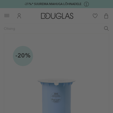
-25%* SUUREMA MAHUGA LÕHNADELE
-20%