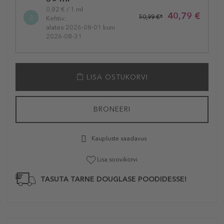
variation
0,82 € / 1 ml
40,79 €
50,99 €*
Kehtiv:
alates 2026-08-01 kuni
2026-08-31
LISA OSTUKORVI
BRONEERI
Kaupluste saadavus
Lisa soovikorvi
TASUTA TARNE DOUGLASE POODIDESSE!