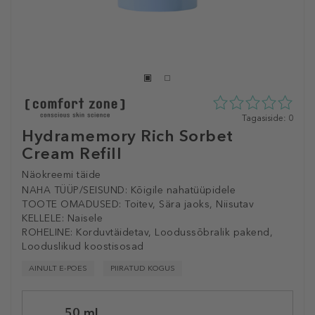
0
Tagasiside: 0
tähte
Hydramemory Rich Sorbet
5st
Cream Refill
0
tagasisidest
Näokreemi täide
NAHA TÜÜP/SEISUND:
Kõigile nahatüüpidele
TOOTE OMADUSED:
Toitev, Sära jaoks, Niisutav
KELLELE:
Naisele
ROHELINE:
Korduvtäidetav, Loodussõbralik pakend,
Looduslikud koostisosad
AINULT E-POES
PIIRATUD KOGUS
Selected
50 ml