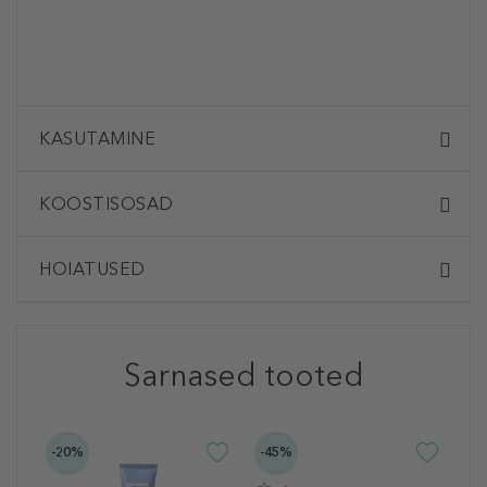
KASUTAMINE
KOOSTISOSAD
HOIATUSED
Sarnased tooted
-20%
-45%
-2
C