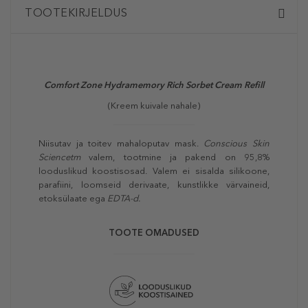
TOOTEKIRJELDUS
Comfort Zone Hydramemory Rich Sorbet Cream Refill
(Kreem kuivale nahale)
Niisutav ja toitev mahaloputav mask.
Conscious Skin
Sciencetm
valem, tootmine ja pakend on 95,8%
looduslikud koostisosad. Valem ei sisalda silikoone,
parafiini, loomseid derivaate, kunstlikke värvaineid,
etoksülaate ega
EDTA-d.
TOOTE OMADUSED