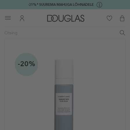
-25%* SUUREMA MAHUGA LÕHNADELE
-20%