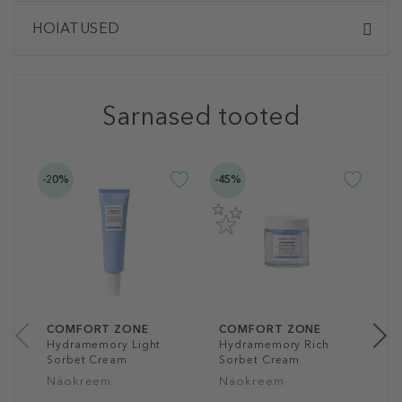
HOIATUSED
Sarnased tooted
-20%
-45%
-2
C
H
S
N
5
50
COMFORT ZONE
COMFORT ZONE
Hydramemory Light
Hydramemory Rich
Sorbet Cream
Sorbet Cream
Näokreem
Näokreem