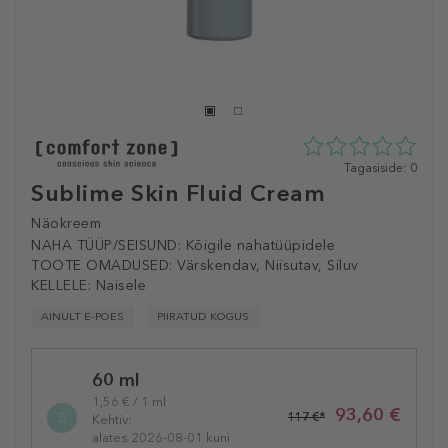
0
Tagasiside: 0
tähte
Sublime Skin Fluid Cream
5st
0
Näokreem
tagasisidest
NAHA TÜÜP/SEISUND:
Kõigile nahatüüpidele
TOOTE OMADUSED:
Värskendav, Niisutav, Siluv
KELLELE:
Naisele
AINULT E-POES
PIIRATUD KOGUS
Selected
60 ml
variation
1,56 € / 1 ml
93,60 €
117 €*
Kehtiv:
alates 2026-08-01 kuni