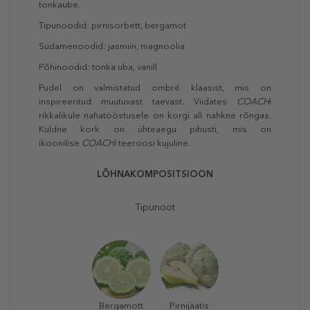
tonkaube.
Tipunoodid: pirnisorbett, bergamot
Südamenoodid: jasmiin, magnoolia
Põhinoodid: tonka uba, vanill
Pudel on valmistatud ombré klaasist, mis on
inspireeritud muutuvast taevast. Viidates
COACH
i
rikkalikule nahatööstusele on korgi all nahkne rõngas.
Kuldne kork on ühteaegu pihusti, mis on
ikoonilise
COACH
i
teeroosi kujuline.
LÕHNAKOMPOSITSIOON
Tipunoot
Bergamott
Pirnijäätis