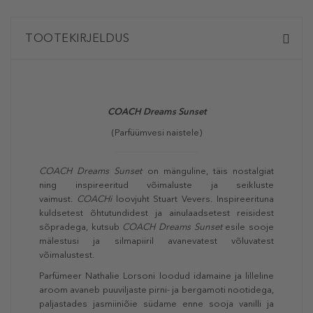
TOOTEKIRJELDUS
COACH
Dreams Sunset
(Parfüümvesi naistele)
COACH
Dreams Sunset
on mänguline, täis nostalgiat
ning inspireeritud võimaluste ja seikluste
vaimust.
COACH
i
loovjuht Stuart Vevers. Inspireerituna
kuldsetest õhtutundidest ja ainulaadsetest reisidest
sõpradega, kutsub
COACH
Dreams Sunset
esile sooje
mälestusi ja silmapiiril avanevatest võluvatest
võimalustest.
Parfümeer Nathalie Lorsoni loodud idamaine ja lilleline
aroom avaneb puuviljaste pirni- ja bergamoti nootidega,
paljastades jasmiiniõie südame enne sooja vanilli ja