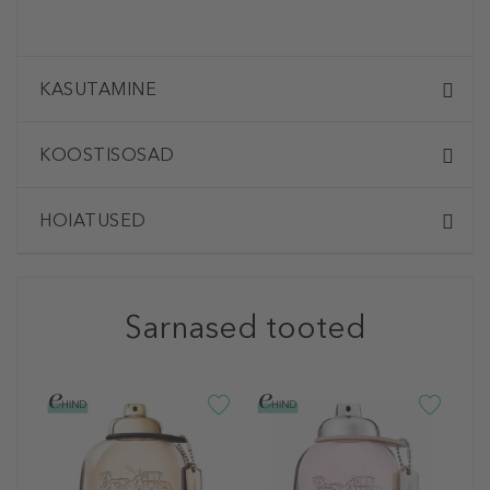
KASUTAMINE
KOOSTISOSAD
HOIATUSED
Sarnased tooted
C
C
P