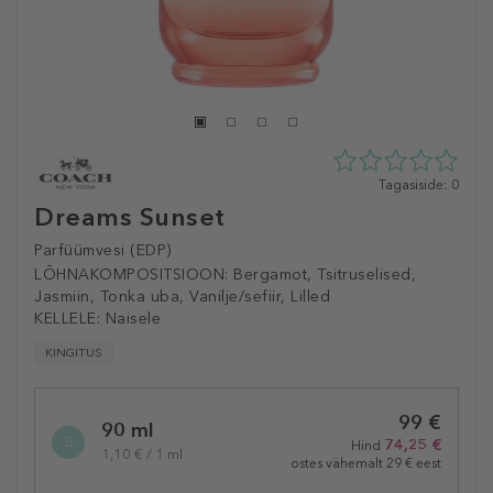
0
Tagasiside: 0
tähte
Dreams Sunset
5st
0
Parfüümvesi (EDP)
tagasisidest
LÕHNAKOMPOSITSIOON:
Bergamot, Tsitruselised,
Jasmiin, Tonka uba, Vanilje/sefiir, Lilled
KELLELE:
Naisele
KINGITUS
Selected
99 €
variation
90 ml
74,25 €
Hind
1,10 € / 1 ml
ostes vähemalt 29 € eest