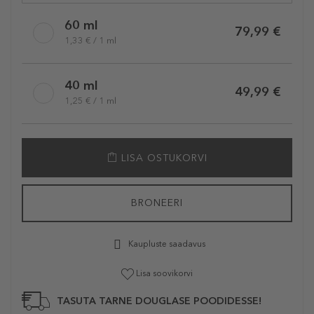
60 ml
79,99 €
1,33 € / 1 ml
40 ml
49,99 €
1,25 € / 1 ml
LISA OSTUKORVI
BRONEERI
Kaupluste saadavus
Lisa soovikorvi
TASUTA TARNE DOUGLASE POODIDESSE!