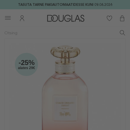
TASUTA TARNE PAKIAUTOMAATIDESSE KUNI 09.08.2026
-25%
alates 29€