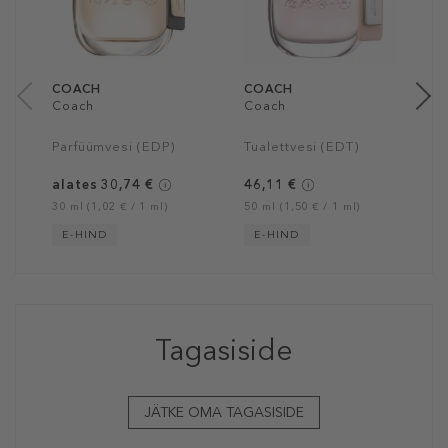
a
40
COACH
COACH
Coach
Coach
Parfüümvesi (EDP)
Tualettvesi (EDT)
alates 30,74 €
46,11 €
30 ml (1,02 € / 1 ml)
50 ml (1,50 € / 1 ml)
E-HIND
E-HIND
Tagasiside
JÄTKE OMA TAGASISIDE