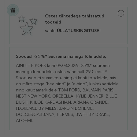
Ostes tähtedega tähistatud
tooteid
saate
ÜLLATUSKINGITUSE!
Soodus! -25%* Suurema mahuga lõhnadele,
AINULT E-POES kuni 09.08.2026. -25%* suurema
mahuga lõhnadele, ostes vähemalt 29 € eest *
Soodused ei summeeru ning ei kehti toodetele, mis
on märgistega "hea hind" ja "e-hind", kinkekaartidele
ning kaubamärkidele TOM FORD, BALMAIN PARIS,
NEST NEW YORK, OREBELLA, KYLIE JENNER, BILLIE
EILISH, KHLOE KARDASHIAN, ARIANA GRANDE,
FLORENCE BY MILLS, JARDIN BOHEME,
DOLCE&GABBANA, HERMES, BWFH BY DRAKE,
ALQEMI.