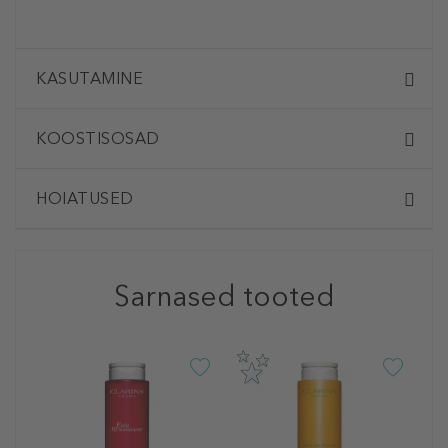
KASUTAMINE
KOOSTISOSAD
HOIATUSED
Sarnased tooted
C
E
C
M
D