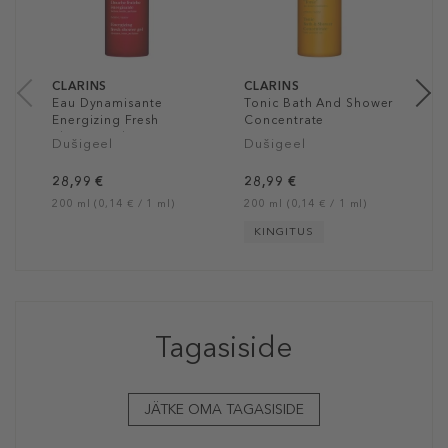
2
20
CLARINS
CLARINS
Eau Dynamisante
Tonic Bath And Shower
Energizing Fresh
Concentrate
Shower Gel
Dušigeel
Dušigeel
28,99 €
28,99 €
200 ml (0,14 € / 1 ml)
200 ml (0,14 € / 1 ml)
KINGITUS
Tagasiside
JÄTKE OMA TAGASISIDE