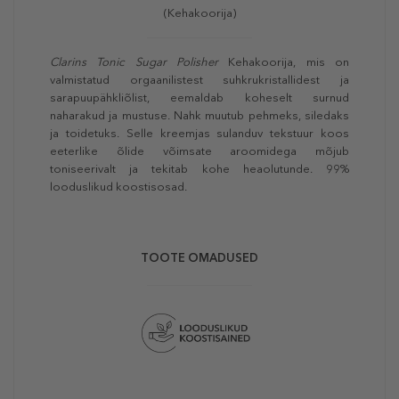
(Kehakoorija)
Clarins Tonic Sugar Polisher
Kehakoorija, mis on
valmistatud orgaanilistest suhkrukristallidest ja
sarapuupähkliõlist, eemaldab koheselt surnud
naharakud ja mustuse. Nahk muutub pehmeks, siledaks
ja toidetuks. Selle kreemjas sulanduv tekstuur koos
eeterlike õlide võimsate aroomidega mõjub
toniseerivalt ja tekitab kohe heaolutunde. 99%
looduslikud koostisosad.
TOOTE OMADUSED