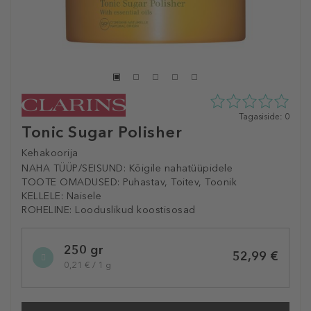
0
Tagasiside: 0
Tonic Sugar Polisher
tähte
5st
0
Kehakoorija
tagasisidest
NAHA TÜÜP/SEISUND:
Kõigile nahatüüpidele
TOOTE OMADUSED:
Puhastav, Toitev, Toonik
KELLELE:
Naisele
ROHELINE:
Looduslikud koostisosad
Selected
250 gr
variation
52,99 €
0,21 € / 1 g