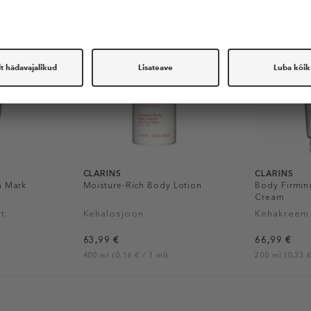
CLARINS
CLARINS
h Mark
Moisture-Rich Body Lotion
Body Firming
Cream
t
Kehalosjoon
Kehakreem
63,99 €
66,99 €
400 ml (0,16 € / 1 ml)
200 ml (0,33 €