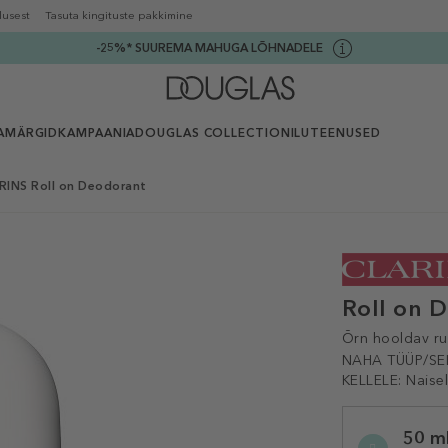
lusest
Tasuta kingituste pakkimine
-25%* SUUREMA MAHUGA LÕHNADELE
AMÄRGID
KAMPAANIA
DOUGLAS COLLECTION
ILUTEENUSED
RINS Roll on Deodorant
Roll on 
Õrn hooldav ru
NAHA TÜÜP/SE
KELLELE:
Naise
Selected
50 m
variation