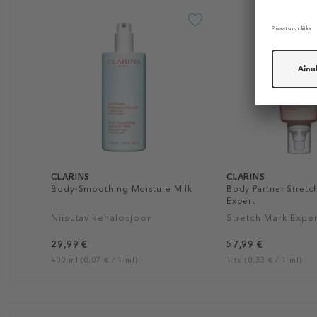
CLARINS
CLARINS
Body-Smoothing Moisture Milk
Body Partner Stretc
Expert
Niisutav kehalosjoon
Stretch Mark Exper
29,99 €
57,99 €
400 ml (0,07 € / 1 ml)
1 tk (0,33 € / 1 ml)