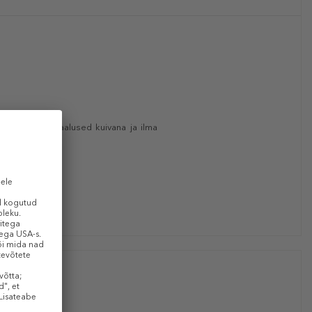
et hoida kaenlaalused kuivana ja ilma