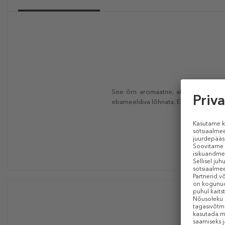
See õrn aromaatne, alkoholivaba deod
ebameeldiva lõhnata. Ei ärrita nahka. 