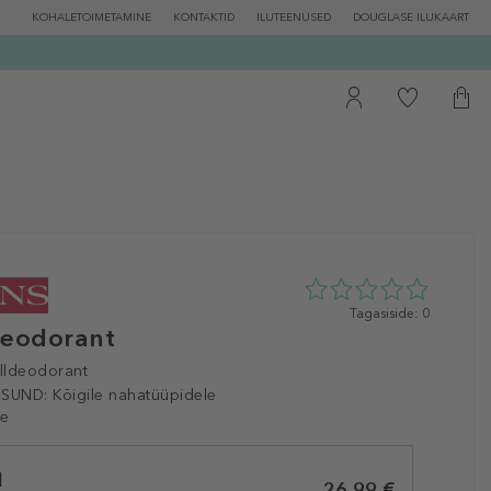
KOHALETOIMETAMINE
KONTAKTID
ILUTEENUSED
DOUGLASE ILUKAART
0
Tagasiside: 0
Deodorant
tähte
5st
0
lldeodorant
tagasisidest
ISUND:
Kõigile nahatüüpidele
le
l
26,99 €