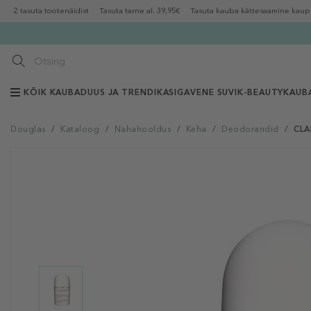
2 tasuta tootenäidist
Tasuta tarne al. 39,95€
Tasuta kauba kättesaamine kaup
KÕIK KAUBAD
UUS JA TRENDIKAS
IGAVENE SUVI
K-BEAUTY
KAUB
Douglas
/
Kataloog
/
Nahahooldus
/
Keha
/
Deodorandid
/
CLA