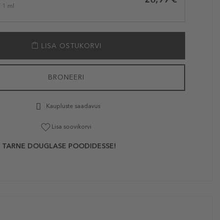
/ 1 ml
LISA OSTUKORVI
BRONEERI
Kaupluste saadavus
Lisa soovikorvi
 TARNE DOUGLASE POODIDESSE!