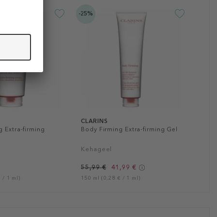
-25%
CLARINS
 Extra-firming
Body Firming Extra-firming Gel
Kehageel
55,99 €
41,99 €
 / 1 ml)
150 ml (0,28 € / 1 ml)