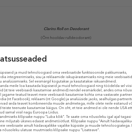
Clarins Roll on Deodorant
(Õrn hooldav rulldeodorant)
orant nõiapuu ja rosmariini ekstraktiga aitab reguleerida higistamist, 
Võib kasutada ka raseerimisjärgselt.
Sarnased tooted