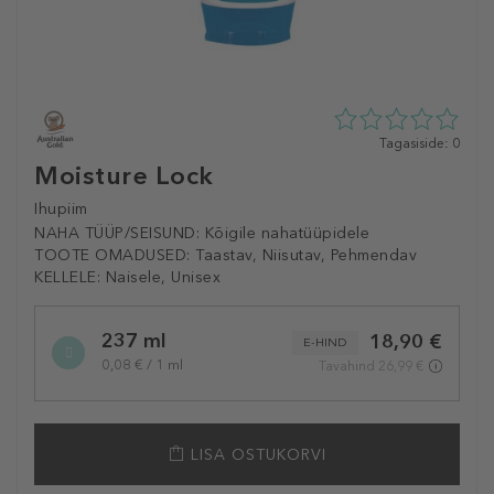
0
Tagasiside: 0
tähte
Moisture Lock
5st
0
Ihupiim
tagasisidest
NAHA TÜÜP/SEISUND:
Kõigile nahatüüpidele
TOOTE OMADUSED:
Taastav, Niisutav, Pehmendav
KELLELE:
Naisele, Unisex
Selected
237 ml
18,90 €
variation
E-HIND
0,08 € / 1 ml
Tavahind 26,99 €
LISA OSTUKORVI