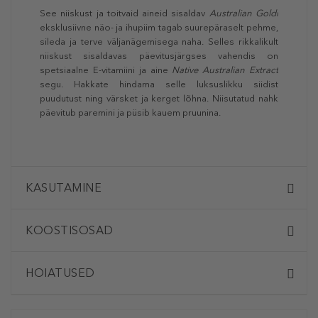
See niiskust ja toitvaid aineid sisaldav
Australian Goldi
eksklusiivne näo- ja ihupiim tagab suurepäraselt pehme,
sileda ja terve väljanägemisega naha. Selles rikkalikult
niiskust sisaldavas päevitusjärgses vahendis on
spetsiaalne E-vitamiini ja aine
Native
Australian Extract
segu. Hakkate hindama selle luksuslikku siidist
puudutust ning värsket ja kerget lõhna. Niisutatud nahk
päevitub paremini ja püsib kauem pruunina.
KASUTAMINE
KOOSTISOSAD
HOIATUSED