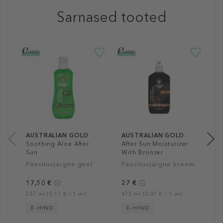
Sarnased tooted
A
A
N
2
50
AUSTRALIAN GOLD
AUSTRALIAN GOLD
Soothing Aloe After
After Sun Moisturizer
Sun
With Bronzer
Päevitusjärgne geel
Päevitusjärgne kreem
17,50 €
27 €
237 ml (0,11 € / 1 ml)
473 ml (0,07 € / 1 ml)
E-HIND
E-HIND