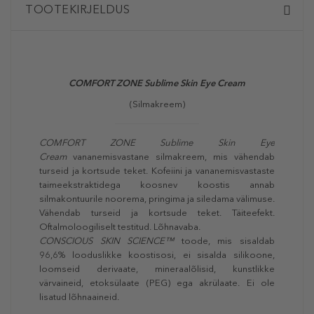
TOOTEKIRJELDUS
COMFORT ZONE Sublime Skin Eye Cream
(Silmakreem)
COMFORT ZONE Sublime Skin Eye
Cream
vananemisvastane silmakreem, mis vähendab
turseid ja kortsude teket. Kofeiini ja vananemisvastaste
taimeekstraktidega koosnev koostis annab
silmakontuurile noorema, pringima ja siledama välimuse.
Vähendab turseid ja kortsude teket. Täiteefekt.
Oftalmoloogiliselt testitud. Lõhnavaba.
CONSCIOUS SKIN SCIENCE™
toode, mis sisaldab
96,6% looduslikke koostisosi, ei sisalda silikoone,
loomseid derivaate, mineraalõlisid, kunstlikke
värvaineid, etoksülaate (PEG) ega akrülaate. Ei ole
lisatud lõhnaaineid.