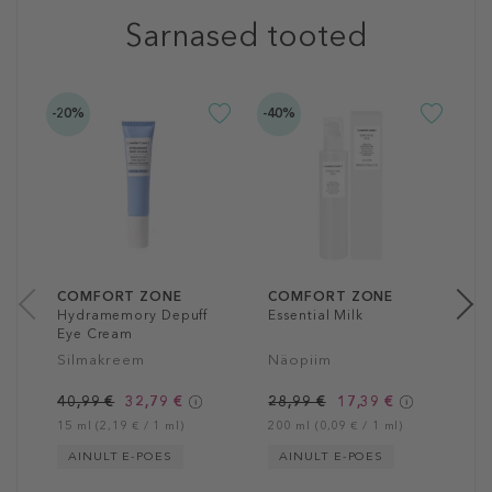
Sarnased tooted
-20%
-40%
-2
C
E
M
M
3
15
COMFORT ZONE
COMFORT ZONE
Hydramemory Depuff
Essential Milk
Eye Cream
Silmakreem
Näopiim
40,99 €
32,79 €
28,99 €
17,39 €
15 ml (2,19 € / 1 ml)
200 ml (0,09 € / 1 ml)
AINULT E-POES
AINULT E-POES