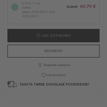
4,05 € / 1 ml
60,79 €
75,99 €*
Kehtiv:
alates 2026-08-01 kuni
2026-08-31
LISA OSTUKORVI
BRONEERI
Kaupluste saadavus
Lisa soovikorvi
TASUTA TARNE DOUGLASE POODIDESSE!