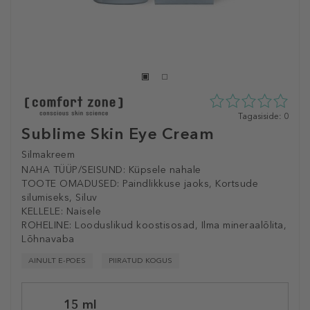
0
Tagasiside: 0
tähte
Sublime Skin Eye Cream
5st
0
Silmakreem
tagasisidest
NAHA TÜÜP/SEISUND:
Küpsele nahale
TOOTE OMADUSED:
Paindlikkuse jaoks, Kortsude
silumiseks, Siluv
KELLELE:
Naisele
ROHELINE:
Looduslikud koostisosad, Ilma mineraalõlita,
Lõhnavaba
AINULT E-POES
PIIRATUD KOGUS
Selected
15 ml
variation