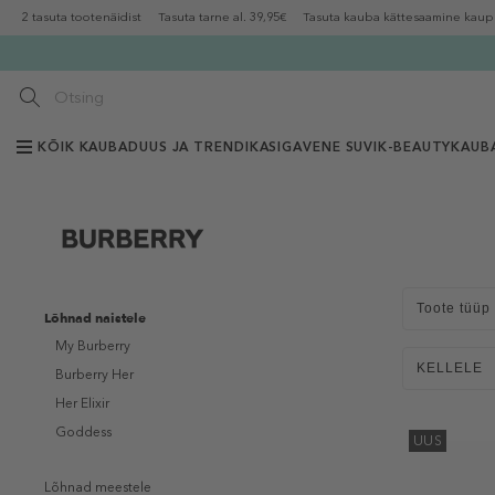
2 tasuta tootenäidist
Tasuta tarne al. 39,95€
Tasuta kauba kättesaamine kaup
KÕIK KAUBAD
UUS JA TRENDIKAS
IGAVENE SUVI
K-BEAUTY
KAUB
Toote tüüp
Lõhnad naistele
My Burberry
KELLELE
Burberry Her
Her Elixir
Goddess
UUS
Lõhnad meestele