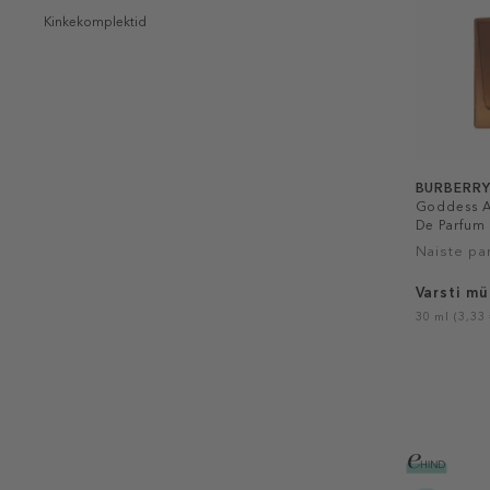
Kinkekomplektid
BURBERR
Goddess A
De Parfum 
Naiste pa
Varsti mü
30 ml (3,33 