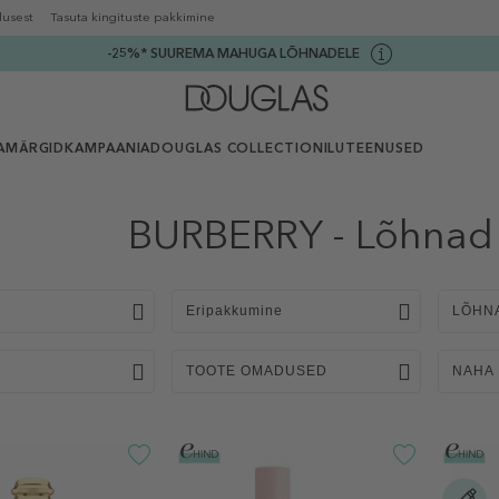
lusest
Tasuta kingituste pakkimine
-25%* SUUREMA MAHUGA LÕHNADELE
AMÄRGID
KAMPAANIA
DOUGLAS COLLECTION
ILUTEENUSED
BURBERRY - Lõhnad 
Eripakkumine
LÕHN
TOOTE OMADUSED
NAHA