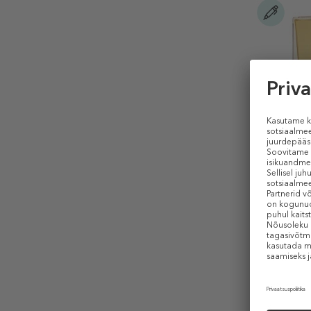
BURBERR
Goddess E
Intense
Parfüümve
alates 66
30 ml (2,23 
E-HIND