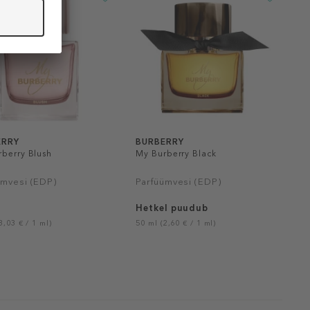
ERRY
BURBERRY
berry Blush
My Burberry Black
ümvesi (EDP)
Parfüümvesi (EDP)
Hetkel puudub
3,03 € / 1 ml)
50 ml (2,60 € / 1 ml)