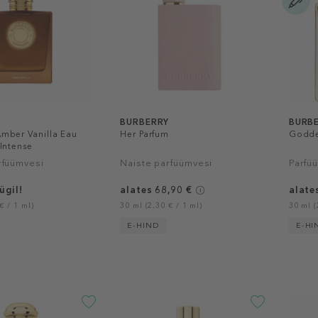
Y
BURBERRY
BURB
mber Vanilla Eau
Her Parfum
Godde
Intense
rfüümvesi
Naiste parfüümvesi
Parfü
ügil!
alates 68,90 €
alate
€ / 1 ml)
30 ml (2,30 € / 1 ml)
30 ml (
E-HIND
E-HI