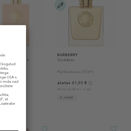
ERRY
BURBERRY
ss Body Lotion
Goddess
kreem
Parfüümvesi (EDP)
 €
alates 61,90 €
(0,37 € / 1 ml)
30 ml (2,06 € / 1 ml)
E-HIND