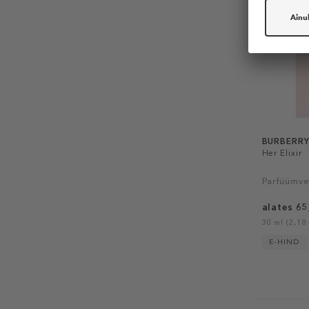
BURBERR
Her Elixir
Parfüümve
alates 65
30 ml (2,18 
E-HIND