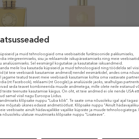
Y
BURBERRY
BURB
au De Parfum
Goddess Shower Gel
Godde
si (EDP)
Dušigeel
Keha
,90 €
62,99 €
73,99
€ / 1 ml)
200 ml (0,31 € / 1 ml)
200 ml 