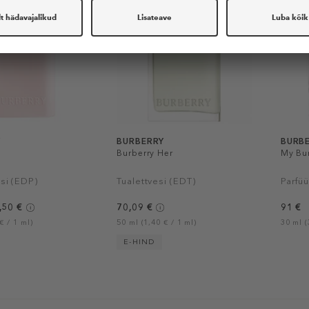
Y
BURBERRY
BURB
Burberry Her
My Bur
si (EDP)
Tualettvesi (EDT)
Parfü
,50 €
70,09 €
91 €
€ / 1 ml)
50 ml (1,40 € / 1 ml)
30 ml (
E-HIND