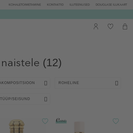
KOHALETOIMETAMINE
KONTAKTID
ILUTEENUSED
DOUGLASE ILUKAART
naistele
(12)
AKOMPOSITSIOON
ROHELINE
 TÜÜP/SEISUND