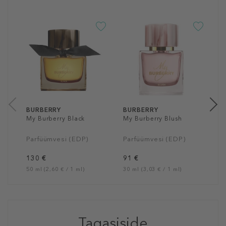
B
H
P
a
30
BURBERRY
BURBERRY
My Burberry Black
My Burberry Blush
Parfüümvesi (EDP)
Parfüümvesi (EDP)
130 €
91 €
50 ml (2,60 € / 1 ml)
30 ml (3,03 € / 1 ml)
Tagasiside