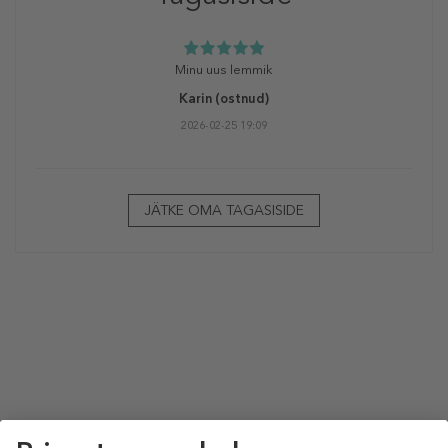
Minu uus lemmik
Karin
(ostnud)
2026-02-25 19:09
JÄTKE OMA TAGASISIDE