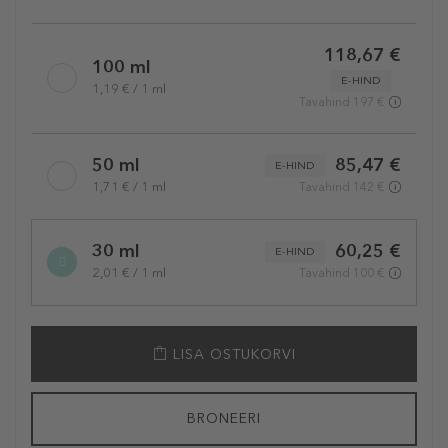
Selected
118,67 €
variation
100 ml
E-HIND
1,19 € / 1 ml
Tavahind 197 €
50 ml
85,47 €
E-HIND
1,71 € / 1 ml
Tavahind 142 €
30 ml
60,25 €
E-HIND
2,01 € / 1 ml
Tavahind 100 €
LISA OSTUKORVI
BRONEERI