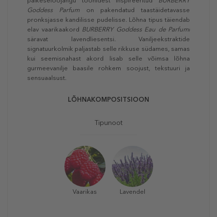
päikeseloojangu toonidest inspireeritud
BURBERRY
Goddess Parfum
on pakendatud taastäidetavasse
pronksjasse kandilisse pudelisse. Lõhna tipus täiendab
elav vaarikaakord
BURBERRY
Goddess Eau de Parfumi
säravat lavendliesentsi. Vaniljeekstraktide
signatuurkolmik paljastab selle rikkuse südames, samas
kui seemisnahast akord lisab selle võimsa lõhna
gurmeevanilje baasile rohkem soojust, tekstuuri ja
sensuaalsust.
LÕHNAKOMPOSITSIOON
Tipunoot
Vaarikas
Lavendel