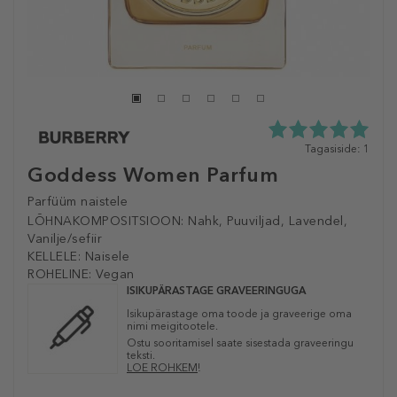
5.0
Tagasiside: 1
tähte
Goddess Women Parfum
5st
1
Parfüüm naistele
tagasisidest
LÕHNAKOMPOSITSIOON:
Nahk, Puuviljad, Lavendel,
Vanilje/sefiir
KELLELE:
Naisele
ROHELINE:
Vegan
ISIKUPÄRASTAGE GRAVEERINGUGA
Isikupärastage oma toode ja graveerige oma
nimi meigitootele.
Ostu sooritamisel saate sisestada graveeringu
teksti.
LOE ROHKEM
!