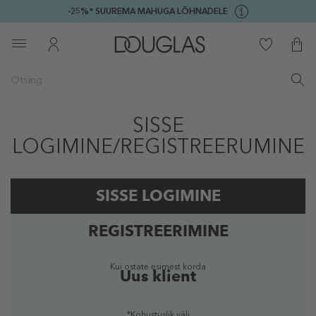
-25%* SUUREMA MAHUGA LÕHNADELE
SISSE
LOGIMINE/REGISTREERUMINE
SISSE LOGIMINE
REGISTREERIMINE
Registreeritud kasutaja
Kui ostate esimest korda
Uus klient
*Kohustuslik väli