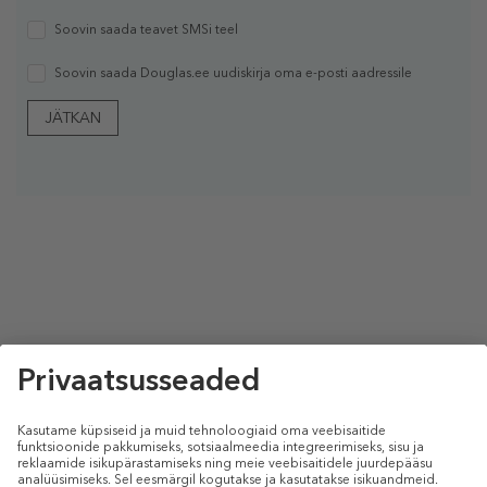
Soovin saada teavet SMSi teel
Soovin saada Douglas.ee uudiskirja oma e-posti aadressile
JÄTKAN