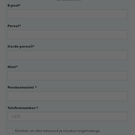
E-post*
Parool*
Korda parooli*
Nimi*
Perekonnanimi *
Telefoninumber:*
Kinnitan, et olen tutvunud ja nõustun
tingimustega