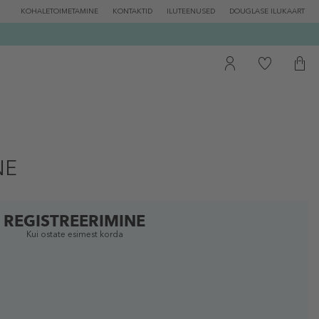
KOHALETOIMETAMINE
KONTAKTID
ILUTEENUSED
DOUGLASE ILUKAART
NE
REGISTREERIMINE
Kui ostate esimest korda