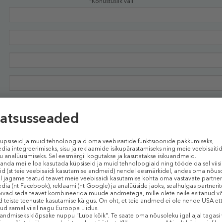
*Kohustuslik väli
Kinnitan, et olen tutvunud ja nõustun
tingimustega
Soovin saada teavet SMSi teel
Soovin saada Douglas.ee uudiskirja oma e-posti aadressile
JÄTKAN