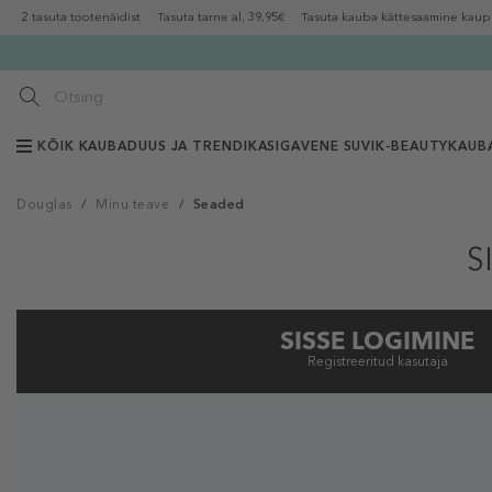
2 tasuta tootenäidist
Tasuta tarne al. 39,95€
Tasuta kauba kättesaamine kaup
KÕIK KAUBAD
UUS JA TRENDIKAS
IGAVENE SUVI
K-BEAUTY
KAUB
Douglas
/
Minu teave
/
Seaded
S
SISSE LOGIMINE
Registreeritud kasutaja