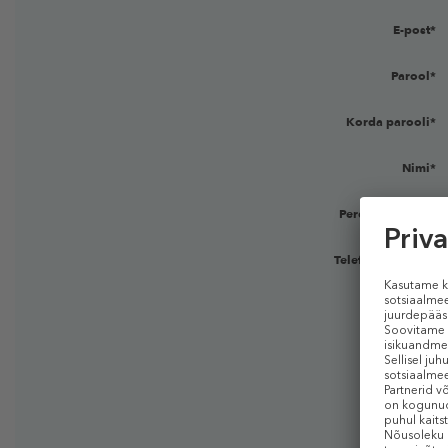
E-post*
Parool*
Korda parooli*
Nimi*
Perekonnanimi *
Telefoninumber:*