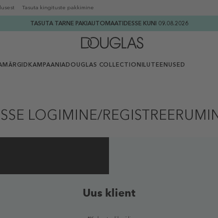
lusest
Tasuta kingituste pakkimine
TASUTA TARNE PAKIAUTOMAATIDESSE KUNI 09.08.2026
AMÄRGID
KAMPAANIA
DOUGLAS COLLECTION
ILUTEENUSED
ISSE LOGIMINE/REGISTREERUMI
Uus klient