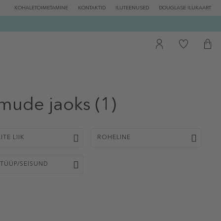
KOHALETOIMETAMINE
KONTAKTID
ILUTEENUSED
DOUGLASE ILUKAART
mude jaoks
(1)
ITE LIIK
ROHELINE
TÜÜP/SEISUND