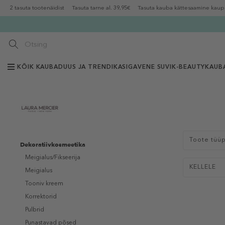
2 tasuta tootenäidist
Tasuta tarne al. 39,95€
Tasuta kauba kättesaamine kaup
KÕIK KAUBAD
UUS JA TRENDIKAS
IGAVENE SUVI
K-BEAUTY
KAUB
Toote tüü
Dekoratiivkosmeetika
Meigialus/Fikseerija
KELLELE
Meigialus
Tooniv kreem
Korrektorid
Pulbrid
Punastavad põsed