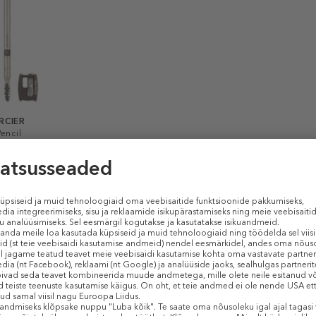
RCIER
encil
ts
D KOGUS