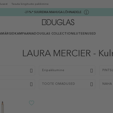
lusest
Tasuta kingituste pakkimine
-25%* SUUREMA MAHUGA LÕHNADELE
AMÄRGID
KAMPAANIA
DOUGLAS COLLECTION
ILUTEENUSED
LAURA MERCIER - Kul
p
Eripakkumine
PINTSL
TOOTE OMADUSED
NAHA 