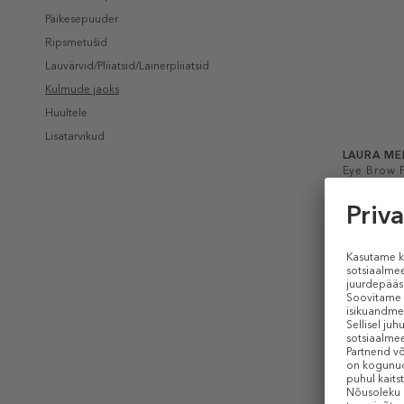
Päikesepuuder
Ripsmetušid
Lauvärvid/Pliiatsid/Lainerpliiatsid
Kulmude jaoks
Huultele
Lisatarvikud
LAURA ME
Eye Brow P
Kulmupliia
34,99 €
1.2 g
PIIRATU