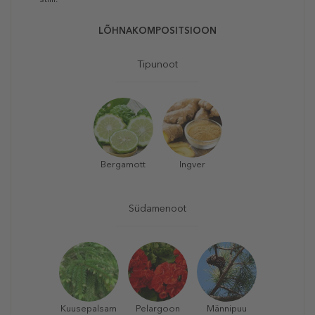
LÕHNAKOMPOSITSIOON
Tipunoot
Bergamott
Ingver
Südamenoot
Kuusepalsam
Pelargoon
Männipuu