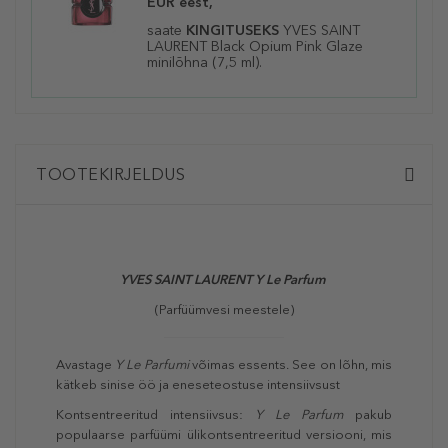
EUR eest,
saate
KINGITUSEKS
YVES SAINT
LAURENT Black Opium Pink Glaze
minilõhna (7,5 ml).
TOOTEKIRJELDUS
YVES SAINT LAURENT Y Le Parfum
(Parfüümvesi meestele)
Avastage
Y Le Parfumi
võimas essents. See on lõhn, mis
kätkeb sinise öö ja eneseteostuse intensiivsust
Kontsentreeritud intensiivsus:
Y Le Parfum
pakub
populaarse parfüümi ülikontsentreeritud versiooni, mis