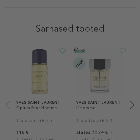
Sarnased tooted
Y
Y
P
1
10
YVES SAINT LAURENT
YVES SAINT LAURENT
Opium Pour Homme
L`Homme
Tualettvesi (EDT)
Tualettvesi (EDT)
118 €
alates 72,74 €
100 ml (1,18 € / 1 ml)
60 ml (1,21 € / 1 ml)