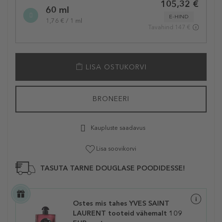
105,32 €
60 ml
E-HIND
1,76 € / 1 ml
Tavahind 147 €
LISA OSTUKORVI
BRONEERI
Kaupluste saadavus
Lisa soovikorvi
TASUTA TARNE DOUGLASE POODIDESSE!
Ostes mis tahes YVES SAINT
LAURENT tooteid vähemalt 109