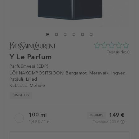
0
Tagasiside: 0
Y Le Parfum
tähte
5st
Parfüümvesi (EDP)
0
LÕHNAKOMPOSITSIOON:
Bergamot, Merevaik, Ingver,
tagasisidest
Patšuli, Lilled
KELLELE:
Mehele
KINGITUS
Selected
100 ml
149 €
variation
E-HIND
1,49 € / 1 ml
Tavahind 203 €