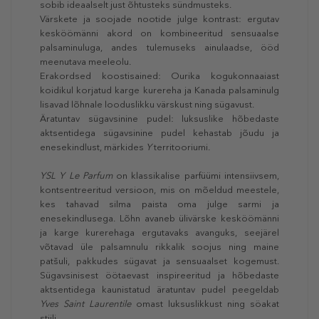
sobib ideaalselt just õhtusteks sündmusteks.
Värskete ja soojade nootide julge kontrast: ergutav
kesköömänni akord on kombineeritud sensuaalse
palsaminuluga, andes tulemuseks ainulaadse, ööd
meenutava meeleolu.
Erakordsed koostisained: Ourika kogukonnaaiast
koidikul korjatud karge kurereha ja Kanada palsaminulg
lisavad lõhnale looduslikku värskust ning sügavust.
Äratuntav sügavsinine pudel: luksuslike hõbedaste
aktsentidega sügavsinine pudel kehastab jõudu ja
enesekindlust, märkides
Y
territooriumi.
YSL Y Le Parfum
on klassikalise parfüümi intensiivsem,
kontsentreeritud versioon, mis on mõeldud meestele,
kes tahavad silma paista oma julge sarmi ja
enesekindlusega. Lõhn avaneb ülivärske kesköömänni
ja karge kurerehaga ergutavaks avanguks, seejärel
võtavad üle palsamnulu rikkalik soojus ning maine
patšuli, pakkudes sügavat ja sensuaalset kogemust.
Sügavsinisest öötaevast inspireeritud ja hõbedaste
aktsentidega kaunistatud äratuntav pudel peegeldab
Yves Saint Laurentile
omast luksuslikkust ning söakat
stiili.