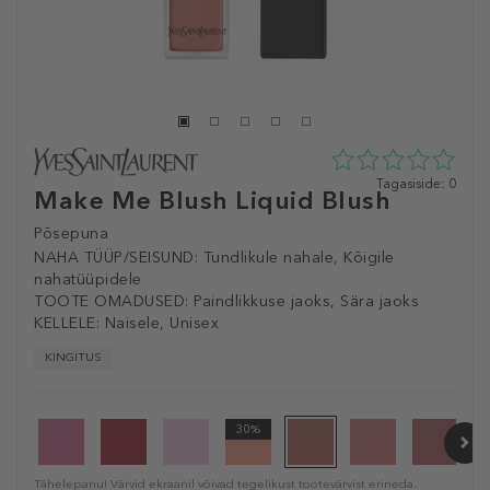
0
Tagasiside: 0
Make Me Blush Liquid Blush
tähte
5st
Põsepuna
0
NAHA TÜÜP/SEISUND:
Tundlikule nahale, Kõigile
tagasisidest
nahatüüpidele
TOOTE OMADUSED:
Paindlikkuse jaoks, Sära jaoks
KELLELE:
Naisele, Unisex
KINGITUS
30%
Tähelepanu! Värvid ekraanil võivad tegelikust tootevärvist erineda.