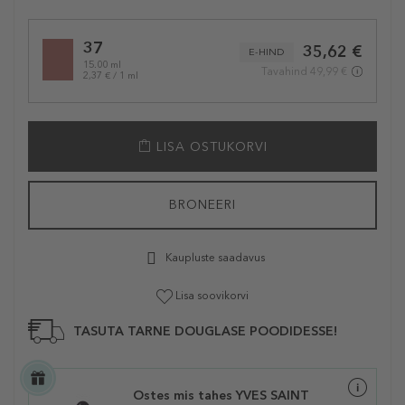
Selected
37
35,62 €
variation
E-HIND
15.00 ml
Tavahind 49,99 €
2,37 € / 1 ml
LISA OSTUKORVI
BRONEERI
Kaupluste saadavus
Lisa soovikorvi
TASUTA TARNE DOUGLASE POODIDESSE!
Ostes mis tahes YVES SAINT