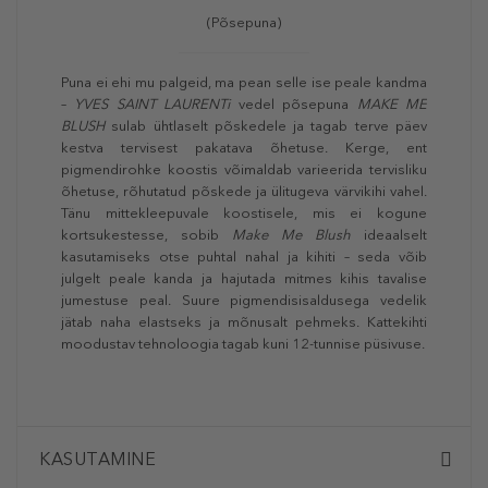
(Põsepuna)
Puna ei ehi mu palgeid, ma pean selle ise peale kandma
–
YVES SAINT LAURENTi
vedel põsepuna
MAKE ME
BLUSH
sulab ühtlaselt põskedele ja tagab terve päev
kestva tervisest pakatava õhetuse. Kerge, ent
pigmendirohke koostis võimaldab varieerida tervisliku
õhetuse, rõhutatud põskede ja ülitugeva värvikihi vahel.
Tänu mittekleepuvale koostisele, mis ei kogune
kortsukestesse, sobib
Make Me Blush
ideaalselt
kasutamiseks otse puhtal nahal ja kihiti – seda võib
julgelt peale kanda ja hajutada mitmes kihis tavalise
jumestuse peal. Suure pigmendisisaldusega vedelik
jätab naha elastseks ja mõnusalt pehmeks. Kattekihti
moodustav tehnoloogia tagab kuni 12-tunnise püsivuse.
KASUTAMINE