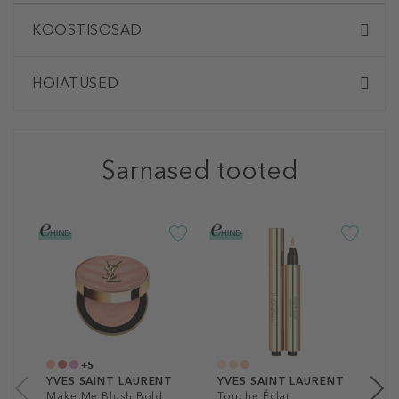
KOOSTISOSAD
HOIATUSED
Sarnased tooted
Y
A
J
4
2
+5
YVES SAINT LAURENT
YVES SAINT LAURENT
Make Me Blush Bold
Touche Éclat