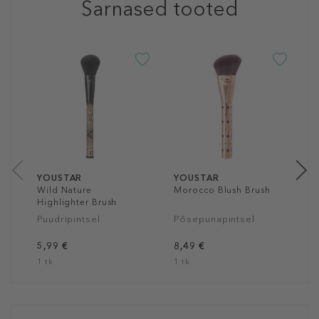
Sarnased tooted
Y
M
P
7
1
YOUSTAR
YOUSTAR
Wild Nature
Morocco Blush Brush
Highlighter Brush
Puudripintsel
Põsepunapintsel
5,99 €
8,49 €
1 tk
1 tk