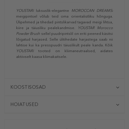
YOUSTARi
luksuslik-elegantne
MOROCCAN DREAMSi
meigipintsel võlub teid oma orientalistliku hõnguga.
Ülipehmed ja tihedad pintslikarvad tagavad meigi lihtsa,
kiire ja täiusliku pealekandmise.
YOUSTAR Morocco
Powder Brush
sellel puudripintslil on eriti peened käsitsi
lõigatud harjased. Selle ülitihedate harjastega saab nii
lahtise kui ka presspuudri täiuslikult peale kanda. Kõik
YOUSTAR
i
tooted on kliimaneutraalsed, aidates
aktiivselt kaasa kliimakaitsele.
KOOSTISOSAD
HOIATUSED