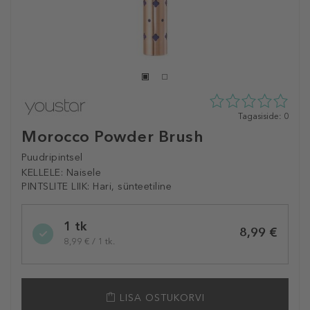
0
Tagasiside: 0
tähte
Morocco Powder Brush
5st
0
Puudripintsel
tagasisidest
KELLELE:
Naisele
PINTSLITE LIIK:
Hari, sünteetiline
Selected
1 tk
variation
8,99 €
8,99 € / 1 tk.
LISA OSTUKORVI