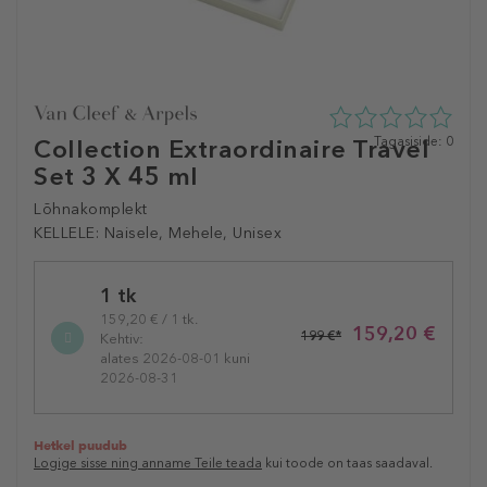
0
Tagasiside: 0
Collection Extraordinaire Travel
tähte
Set 3 X 45 ml
5st
0
Lõhnakomplekt
tagasisidest
KELLELE:
Naisele, Mehele, Unisex
Selected
1 tk
variation
159,20 € / 1 tk.
159,20 €
199 €*
Kehtiv:
alates 2026-08-01 kuni
2026-08-31
Hetkel puudub
Logige sisse ning anname Teile teada
kui toode on taas saadaval.