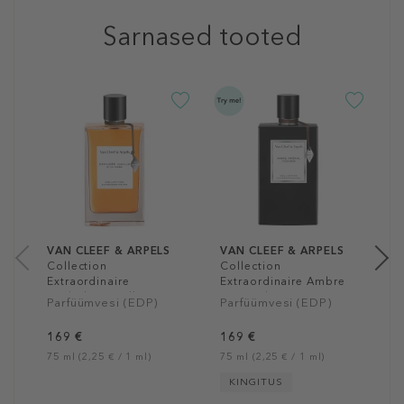
Sarnased tooted
V
C
E
C
P
1
75
VAN CLEEF & ARPELS
VAN CLEEF & ARPELS
Collection
Collection
Extraordinaire
Extraordinaire Ambre
Orchidee Vanille
Imperial
Parfüümvesi (EDP)
Parfüümvesi (EDP)
169 €
169 €
75 ml (2,25 € / 1 ml)
75 ml (2,25 € / 1 ml)
KINGITUS