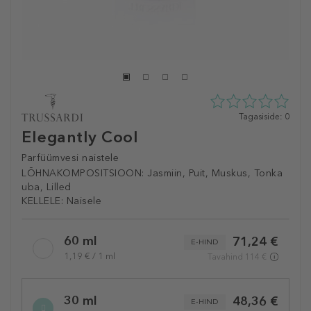
0
Tagasiside: 0
tähte
Elegantly Cool
5st
0
Parfüümvesi naistele
tagasisidest
LÕHNAKOMPOSITSIOON:
Jasmiin, Puit, Muskus, Tonka
uba, Lilled
KELLELE:
Naisele
Selected
60 ml
71,24 €
variation
E-HIND
1,19 € / 1 ml
Tavahind 114 €
30 ml
48,36 €
E-HIND