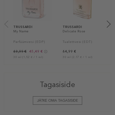
P
6
50
TRUSSARDI
TRUSSARDI
My Name
Delicate Rose
Parfüümvesi (EDP)
Tualettvesi (EDT)
69,99 €
45,49 €
64,99 €
30 ml (1,52 € / 1 ml)
30 ml (2,17 € / 1 ml)
Tagasiside
JÄTKE OMA TAGASISIDE