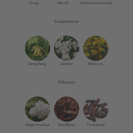
Greip
Neroli
Seesamiseemned
Südamenoot
Ilang-Ilang
Jasmiin
Mimoos
Põhinoot
Valge muskus
Sandlipuu
Tonkaoad