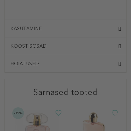
KASUTAMINE
KOOSTISOSAD
HOIATUSED
Sarnased tooted
-35%
T
D