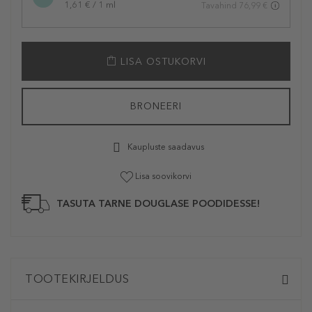
1,61 € / 1 ml
Tavahind 76,99 €
LISA OSTUKORVI
BRONEERI
Kaupluste saadavus
Lisa soovikorvi
TASUTA TARNE DOUGLASE POODIDESSE!
TOOTEKIRJELDUS