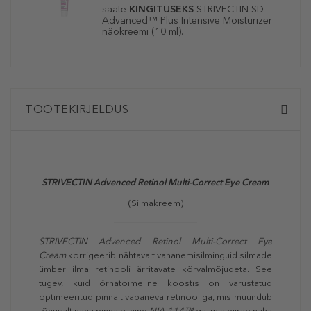
saate
KINGITUSEKS
STRIVECTIN SD
Advanced™ Plus Intensive Moisturizer
näokreemi (10 ml).
TOOTEKIRJELDUS
STRIVECTIN Advenced Retinol Multi-Correct Eye Cream
(Silmakreem)
STRIVECTIN Advenced Retinol Multi-Correct Eye
Cream
korrigeerib nähtavalt vananemisilminguid silmade
ümber ilma retinooli ärritavate kõrvalmõjudeta. See
tugev, kuid õrnatoimeline koostis on varustatud
optimeeritud pinnalt vabaneva retinooliga, mis muundub
tõhusalt naha pinnale, ning
NIA-114™
-ga, mis piirab naha