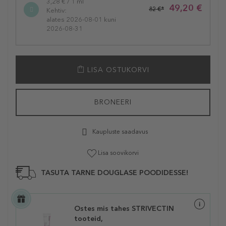
3,28 € / 1 ml
49,20 €
82 €*
Kehtiv:
alates 2026-08-01 kuni
2026-08-31
LISA OSTUKORVI
BRONEERI
Kaupluste saadavus
Lisa soovikorvi
TASUTA TARNE DOUGLASE POODIDESSE!
Ostes mis tahes STRIVECTIN
tooteid,