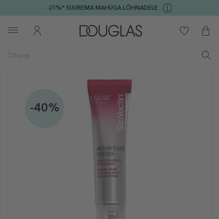
-25%* SUUREMA MAHUGA LÕHNADELE
-40%