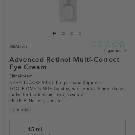
0
Tagasiside: 0
tähte
Advenced Retinol Multi-Correct
5st
Eye Cream
0
tagasisidest
Silmakreem
NAHA TÜÜP/SEISUND:
Kõigile nahatüüpidele
TOOTE OMADUSED:
Taastav, Värskendav, Paindlikkuse
jaoks, Kortsude silumiseks, Niisutav
KELLELE:
Naisele, Unisex
KINGITUS
Selected
15 ml
variation