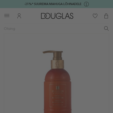
-25%* SUUREMA MAHUGA LÕHNADELE