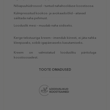
Nõiapuuhüdrosool – tuntud nahahoolduse koostisosa.
Külmpressitud kookos- ja avokaadoõlid – aitavad
säilitada naha pehmust.
Looduslik mesi – muudab naha siidiseks.
Kerge tekstuuriga kreem – imendub kiiresti, ei jäta nahka
kleepuvaks, sobib igapäevaseks kasutamiseks.
Kreem on valmistatud loodusliku päritoluga
koostisosadest.
TOOTE OMADUSED