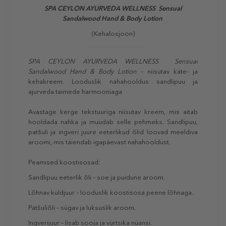
SPA CEYLON AYURVEDA WELLNESS Sensual
Sandalwood Hand & Body Lotion
(Kehalosjoon)
SPA CEYLON AYURVEDA WELLNESS Sensual
Sandalwood Hand & Body Lotion
– niisutav käte- ja
kehakreem. Looduslik nahahooldus sandlipuu ja
ajurveda taimede harmooniaga
Avastage kerge tekstuuriga niisutav kreem, mis aitab
hooldada nahka ja muudab selle pehmeks. Sandlipuu,
patšuli ja ingveri juure eeterlikud õlid loovad meeldiva
aroomi, mis täiendab igapäevast nahahooldust.
Peamised koostisosad:
Sandlipuu eeterlik õli – soe ja puidune aroom.
Lõhnav kuldjuur – looduslik koostisosa peene lõhnaga.
Patšuliõli – sügav ja luksuslik aroom.
Ingverijuur – lisab sooja ja vürtsika nüansi.