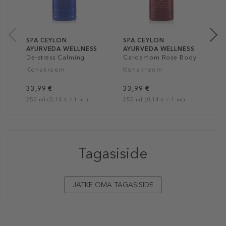
3
20
SPA CEYLON
SPA CEYLON
AYURVEDA WELLNESS
AYURVEDA WELLNESS
De-stress Calming
Cardamom Rose Body
Body Elixir
Lotion
Kehakreem
Kehakreem
33,99 €
33,99 €
250 ml (0,14 € / 1 ml)
250 ml (0,14 € / 1 ml)
Tagasiside
JÄTKE OMA TAGASISIDE