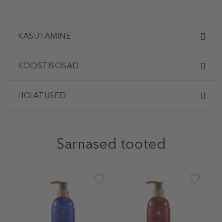
KASUTAMINE
KOOSTISOSAD
HOIATUSED
Sarnased tooted
S
A
S
N