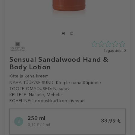
0
Tagasiside: 0
tähte
Sensual Sandalwood Hand &
5st
Body Lotion
0
tagasisidest
Käte ja keha kreem
NAHA TÜÜP/SEISUND:
Kõigile nahatüüpidele
TOOTE OMADUSED:
Niisutav
KELLELE:
Naisele, Mehele
ROHELINE:
Looduslikud koostisosad
Selected
250 ml
variation
33,99 €
0,14 € / 1 ml