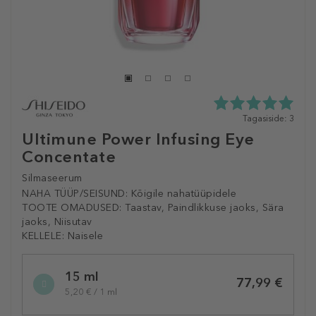
5.0
Tagasiside: 3
tähte
Ultimune Power Infusing Eye
5st
Concentate
3
tagasisidest
Silmaseerum
NAHA TÜÜP/SEISUND:
Kõigile nahatüüpidele
TOOTE OMADUSED:
Taastav, Paindlikkuse jaoks, Sära
jaoks, Niisutav
KELLELE:
Naisele
Selected
15 ml
variation
77,99 €
5,20 € / 1 ml