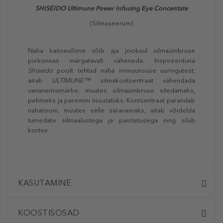
SHISEIDO Ultimune Power Infusing Eye Concentate
(Silmaseerum)
Naha kaitsevõime võib aja jooksul silmaümbruse
piirkonnas märgatavalt väheneda. Inspireerituna
Shiseido
poolt tehtud naha immuunsuse uuringutest,
aitab
ULTIMUNE™
silmakontsentraat vähendada
vananemismärke, muutes silmaümbruse siledamaks,
pehmeks ja paremini niisutatuks. Kontsentraat parandab
nahatooni, muutes selle säravamaks, aitab võidelda
tumedate silmaalustega ja paistetusega ning silub
kortse.
KASUTAMINE
KOOSTISOSAD