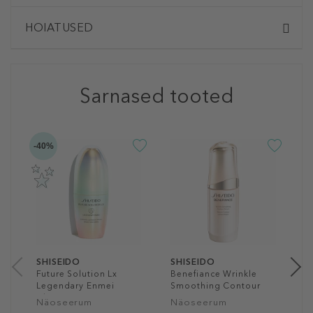
HOIATUSED
Sarnased tooted
-40%
-3
S
B
Fi
N
2
1
SHISEIDO
SHISEIDO
Future Solution Lx
Benefiance Wrinkle
Legendary Enmei
Smoothing Contour
Ultimate Luminance
Serum
Näoseerum
Näoseerum
Serum