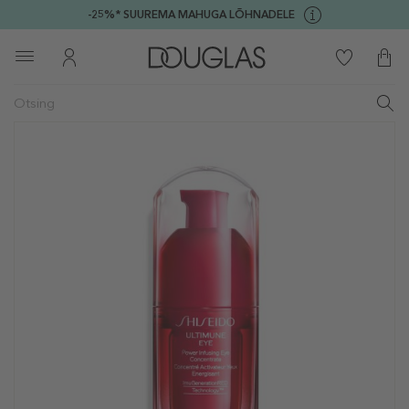
-25%* SUUREMA MAHUGA LÕHNADELE