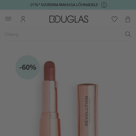
-25%* SUUREMA MAHUGA LÕHNADELE
-60%