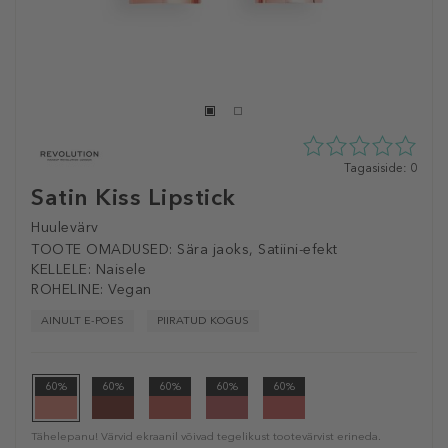
0
Tagasiside: 0
tähte
Satin Kiss Lipstick
5st
0
Huulevärv
tagasisidest
TOOTE OMADUSED:
Sära jaoks, Satiini-efekt
KELLELE:
Naisele
ROHELINE:
Vegan
AINULT E-POES
PIIRATUD KOGUS
60%
60%
60%
60%
60%
Tähelepanu! Värvid ekraanil võivad tegelikust tootevärvist erineda.