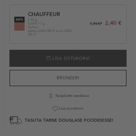
Selected
CHAUFFEUR
variation
60%
3.50 g
2,40 €
5,99 €*
0,69 € / 1 g
Kehtiv:
alates 2026-08-01 kuni 2026-
08-31
LISA OSTUKORVI
BRONEERI
Kaupluste saadavus
Lisa soovikorvi
TASUTA TARNE DOUGLASE POODIDESSE!