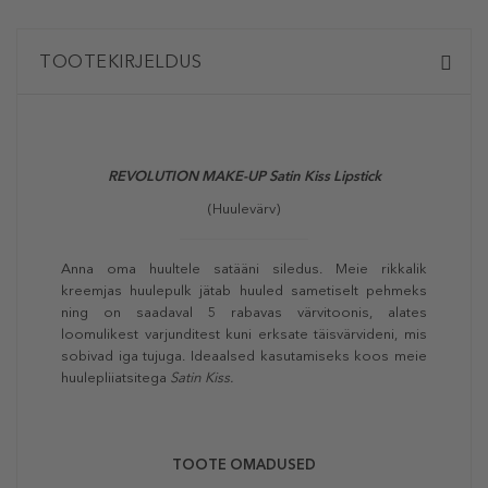
TOOTEKIRJELDUS
REVOLUTION MAKE-UP
Satin Kiss Lipstick
(Huulevärv)
Anna oma huultele satääni siledus. Meie rikkalik
kreemjas huulepulk jätab huuled sametiselt pehmeks
ning on saadaval 5 rabavas värvitoonis, alates
loomulikest varjunditest kuni erksate täisvärvideni, mis
sobivad iga tujuga. Ideaalsed kasutamiseks koos meie
huulepliiatsitega
Satin Kiss.
TOOTE OMADUSED