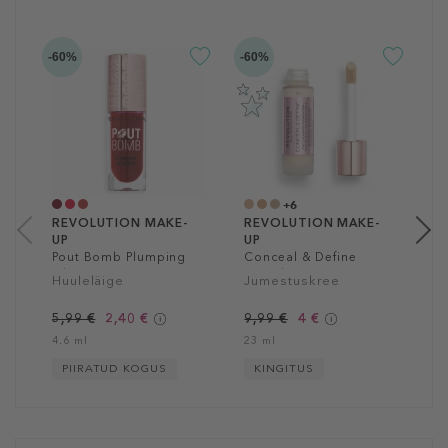
-60%
-60%
-6
R
U
R
V
L
5
1
+6
REVOLUTION MAKE-
REVOLUTION MAKE-
UP
UP
Pout Bomb Plumping
Conceal & Define
Gloss
Foundation
Huuleläige
Jumestuskree
5,99 €
2,40 €
9,99 €
4 €
4.6 ml
23 ml
PIIRATUD KOGUS
KINGITUS