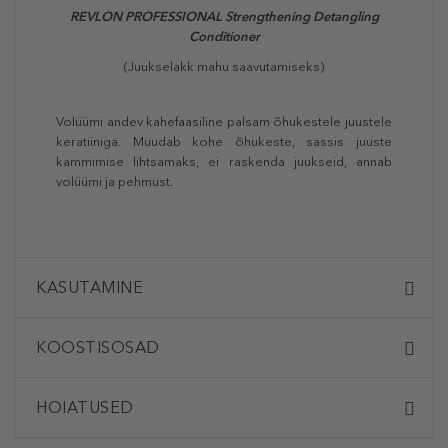
REVLON PROFESSIONAL Strengthening Detangling
Conditioner
(Juukselakk mahu saavutamiseks)
Volüümi andev kahefaasiline palsam õhukestele juustele
keratiiniga. Muudab kohe õhukeste, sassis juuste
kammimise lihtsamaks, ei raskenda juukseid, annab
volüümi ja pehmust.
KASUTAMINE
KOOSTISOSAD
HOIATUSED