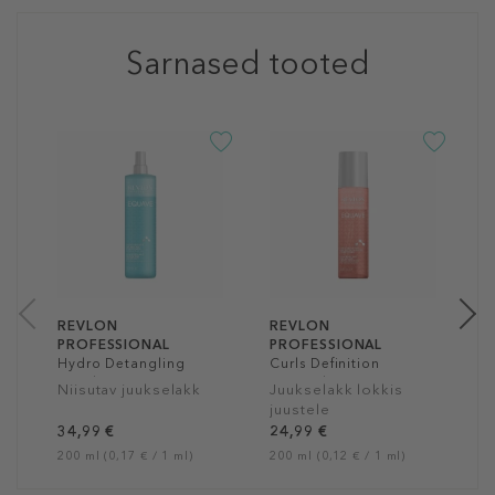
Sarnased tooted
-4
R
P
C
D
J
C
j
2
20
REVLON
REVLON
PROFESSIONAL
PROFESSIONAL
Hydro Detangling
Curls Definition
Conditioner
Detangling
Niisutav juukselakk
Juukselakk lokkis
Conditioner
juustele
34,99 €
24,99 €
200 ml (0,17 € / 1 ml)
200 ml (0,12 € / 1 ml)