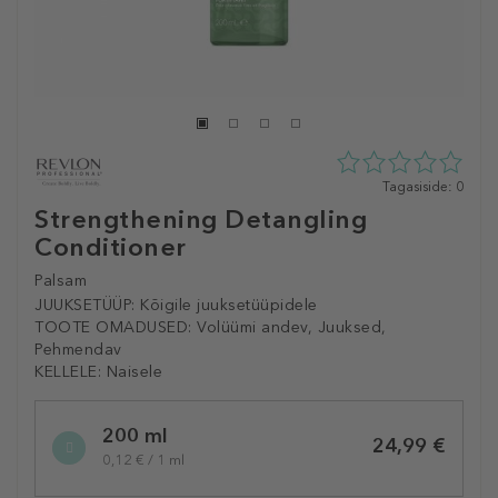
0
Tagasiside: 0
tähte
Strengthening Detangling
5st
Conditioner
0
tagasisidest
Palsam
JUUKSETÜÜP:
Kõigile juuksetüüpidele
TOOTE OMADUSED:
Volüümi andev, Juuksed,
Pehmendav
KELLELE:
Naisele
Selected
200 ml
variation
24,99 €
0,12 € / 1 ml