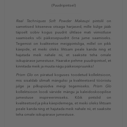
(Puudripintsel)
Real Techniques Soft Powder Makeupi
pintslil on
sametised kitseneva otsaga harjased, mille külge jääb
täpselt sobiv kogus puudrit ühtlase mati viimistluse
saamiseks või päikesepuudrit õrna jume saamiseks.
Tegemist on kvaliteetse meigipintsliga, millel on pikk
käepide, et meiki oleks lihtsam peale kanda ning et
hajutada meik nahale nii, et saaksite teha omale
isikupärase jumestuse. Haarake pehme puudripintsel, et
kinnitada meik ja muuta nägu päikesepruuniks!
Prism Glo
on piiratud koguses toodetud kollektsioon,
mis sisaldab ülimalt mängulisi ja kvaliteetseid tööriistu
julge ja pilkupüüdva meigi tegemiseks.
Prism Glo
kollektsioon loodi värvide mängu ja kaleidoskoopilise
jumestuse inspireerimiseks. Kõik pintslid on
kvaliteetsed ja pika käepidemega, et meiki oleks lihtsam
peale kanda ning et hajutada meik nahale nii, et saaksite
teha omale isikupärase jumestuse.