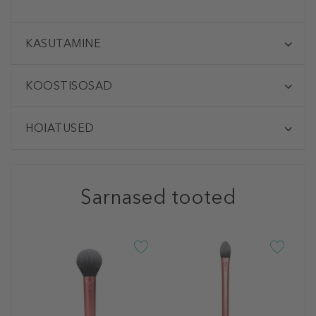
KASUTAMINE
KOOSTISOSAD
HOIATUSED
Sarnased tooted
R
E
P