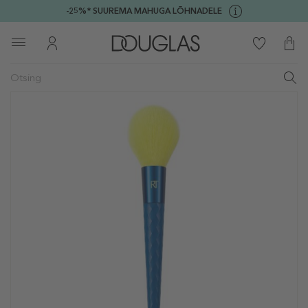
-25%* SUUREMA MAHUGA LÕHNADELE