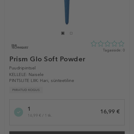
0
Tagasiside: 0
tähte
Prism Glo Soft Powder
5st
0
Puudripintsel
tagasisidest
KELLELE:
Naisele
PINTSLITE LIIK:
Hari, sünteetiline
PIIRATUD KOGUS
Selected
1
variation
16,99 €
16,99 € / 1 tk.