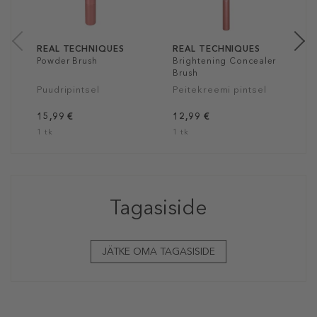
1
1
REAL TECHNIQUES
REAL TECHNIQUES
Powder Brush
Brightening Concealer
Brush
Puudripintsel
Peitekreemi pintsel
15,99 €
12,99 €
1 tk
1 tk
Tagasiside
JÄTKE OMA TAGASISIDE