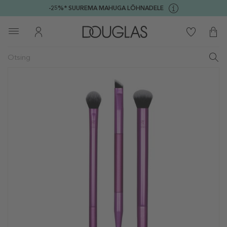
-25%* SUUREMA MAHUGA LÕHNADELE